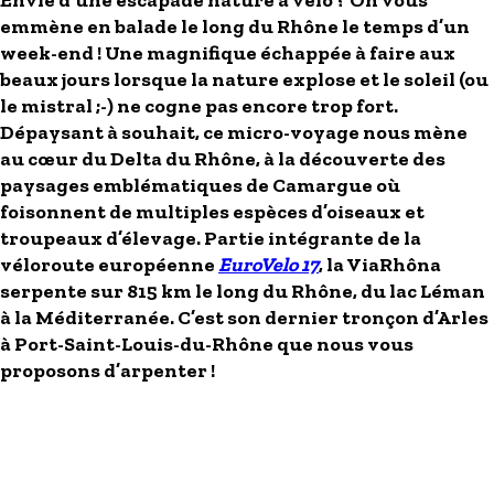
Envie d’une escapade nature à vélo ? On vous
emmène en balade
le long du Rhône le temps d’un
week-end
! Une magnifique échappée à faire aux
beaux jours lorsque la nature explose et le soleil (ou
le mistral ;-) ne cogne pas encore trop fort.
Dépaysant à souhait, ce micro-voyage nous mène
au cœur du Delta du Rhône, à la découverte des
paysages emblématiques de Camargue
où
foisonnent de multiples espèces d’oiseaux et
troupeaux d’élevage. Partie intégrante de la
véloroute européenne
EuroVelo 17
, la
ViaRhôna
serpente sur 815 km le long du Rhône, du lac Léman
à la Méditerranée. C’est
son dernier tronçon d’Arles
à Port-Saint-Louis-du-Rhône
que nous vous
proposons d’arpenter !