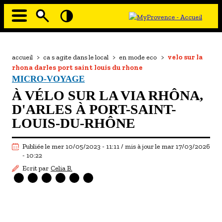
Aller
au
contenu
principal
EN MODE ECO
Navigation
principale
Fil
accueil
>
ca s agite dans le local
>
en mode eco
>
velo sur la
À MOI LA CULTURE
d'Ariane
rhona darles port saint louis du rhone
AU GRAND AIR
MICRO-VOYAGE
À VÉLO SUR LA VIA RHÔNA,
PASSEZ À TABLE
D'ARLES À PORT-SAINT-
SOUS TOUTES LES COUTUMES
LOUIS-DU-RHÔNE
TOURISME ET HANDICAP
Publiée le mer 10/05/2023 - 11:11 / mis à jour le mar 17/03/2026
ENVIE DE BALADE
- 10:22
Ecrit par
Celia B.
L'AGENDA
LES GUIDES TOURISTIQUES
LES OFFRES MYPROVENCE