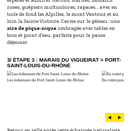
espèces et admirer hérons, sternes, flamants
roses, guêpiers multicolores, rapaces… avec en
toile de fond les Alpilles, le mont Ventoux et au
loin la Sainte Victoire. Cerise sur le gâteau : une
aire de pique-nique
ombragée avec tables en
bois et point d’eau, parfaite pour la pause
déjeuner.
3/ ÉTAPE 3 : MARAIS DU VIGUEIRAT > PORT-
SAINT-LOUIS-DU-RHÔNE
Les éoliennes de Port Saint-Louis-du-Rhône
En route pour la
Retour en selle après cette échappée naturaliste