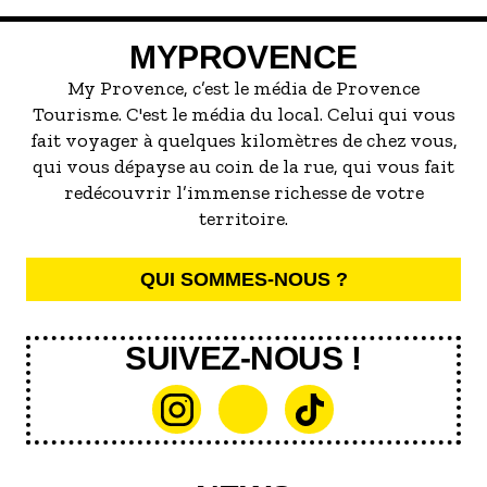
voie ferrée surgit sur des panoramas
colonne vertébrale, une énergie brute, un
qu’on n’attend pas. À bord, on oublie la
paysage vivant qui a façonné la Provence
MYPROVENCE
circulation. On se laisse porter.
autant que ses villages perchés et ses
champs d’oliviers. Mirabeau la décrivait
My Provence, c’est le média de Provence
comme l’un des trois fléaux de la région,
Tourisme. C'est le média du local. Celui qui vous
avec le Parlement et le Mistral. Trois
fait voyager à quelques kilomètres de chez vous,
siècles plus tard, on la regarde comme un
qui vous dépayse au coin de la rue, qui vous fait
trésor : une ressource vitale, un refuge de
redécouvrir l’immense richesse de votre
biodiversité, un espace de liberté où
territoire.
l’homme et la nature se retrouvent enfin.
QUI SOMMES-NOUS ?
SUIVEZ-NOUS !