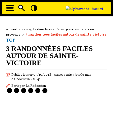
Aller
au
contenu
principal
EN MODE ECO
Navigation
principale
Fil
accueil
>
ca s agite dans le local
>
au grand air
>
aix en
À MOI LA CULTURE
d'Ariane
provence
>
3 randonnees faciles autour de sainte victoire
AU GRAND AIR
TOP
3 RANDONNÉES FACILES
PASSEZ À TABLE
AUTOUR DE SAINTE-
SOUS TOUTES LES COUTUMES
VICTOIRE
TOURISME ET HANDICAP
Publiée le mer 03/10/2018 - 02:00 / mis à jour le mar
ENVIE DE BALADE
02/06/2026 - 16:41
Ecrit par
La Rédaction
L'AGENDA
LES GUIDES TOURISTIQUES
LES OFFRES MYPROVENCE