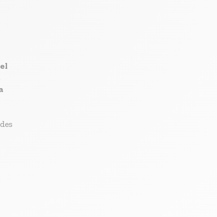
el
,
a
 des