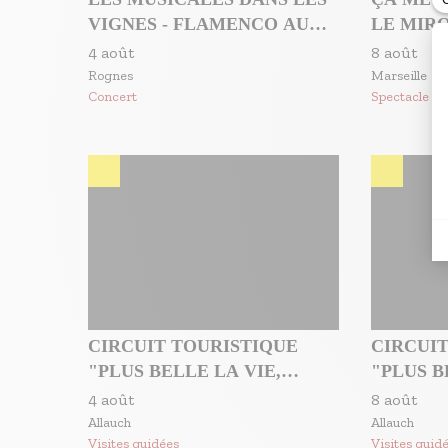
VIGNES - FLAMENCO AU
LE MIRO
CHÂTEAU BARBEBELLE
PARLER,
4 août
8 août
M’ACCE
Rognes
Marseille
Concert
Spectacle
CIRCUIT TOURISTIQUE
CIRCUI
"PLUS BELLE LA VIE,
"PLUS B
ENCORE PLUS BELLE"
ENCORE
4 août
8 août
Allauch
Allauch
Visites guidées
Visites guid