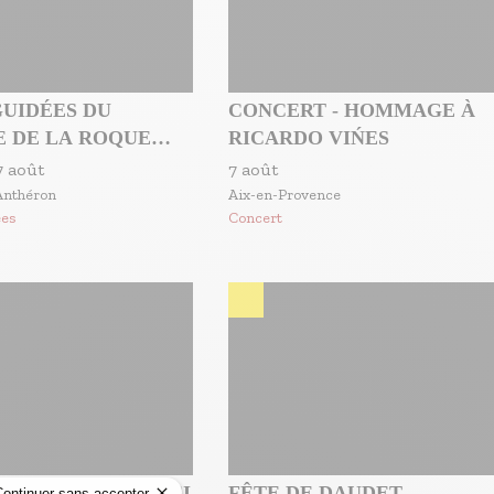
GUIDÉES DU
CONCERT - HOMMAGE À
E DE LA ROQUE
RICARDO VIŃES
ÉRON ET DU PARC
7 août
7 août
TEAU DE FLORANS
Anthéron
Aix-en-Provence
ées
Concert
IT AU KIOSQUE : SI
FÊTE DE DAUDET