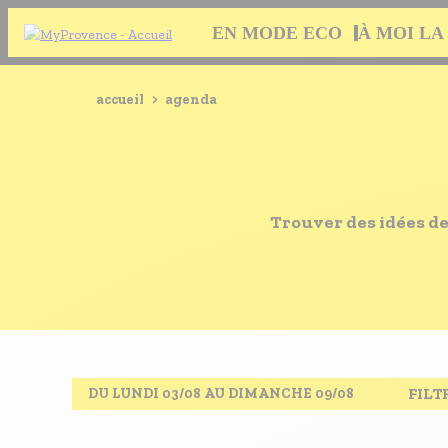
Aller
Navigation
EN MODE ECO
À MOI LA
au
principale
contenu
principal
EN MODE ECO
Navigation
Fil
accueil
>
agenda
principale
À MOI LA CULTURE
d'Ariane
AU GRAND AIR
PASSEZ À TABLE
Trouver des idées d
SOUS TOUTES LES COUTUMES
TOURISME ET HANDICAP
ENVIE DE BALADE
L'AGENDA
LES GUIDES TOURISTIQUES
FILT
DU LUNDI 03/08 AU DIMANCHE 09/08
LES OFFRES MYPROVENCE