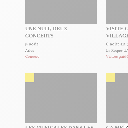
UNE NUIT, DEUX
VISITE 
CONCERTS
VILLAG
D'ANTH
9 août
6 août
au
DU CHÂ
Arles
La Roque-d'
Concert
Visites guid
LES MUSICALES DANS LES
ÇA ME D