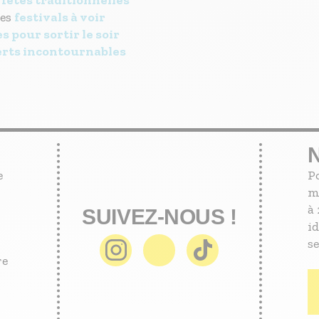
 fêtes traditionnelles
les
festivals à voir
s pour sortir le soir
erts incontournables
e
P
m
à 
SUIVEZ-NOUS !
id
se
re