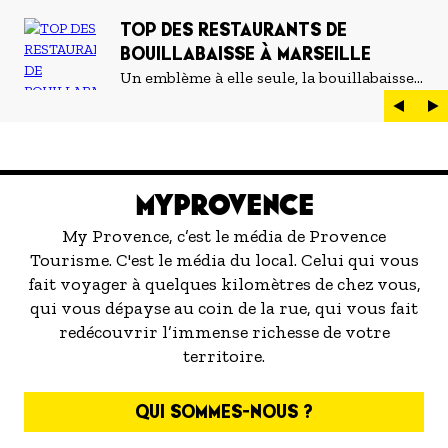
tête de cette petite entreprise, Cyril et
Jean-Baptiste qui ont planté le décor de
TOP DES RESTAURANTS DE
leur rêve commun dans la cité phocéenne.
BOUILLABAISSE À MARSEILLE
Un emblème à elle seule, la bouillabaisse
est LE plat marseillais par excellence. On
peut d'ailleurs vite être submergé·e par la
marée de restaurants qui se vantent de
servir la meilleure...
MYPROVENCE
My Provence, c’est le média de Provence
Tourisme. C'est le média du local. Celui qui vous
fait voyager à quelques kilomètres de chez vous,
qui vous dépayse au coin de la rue, qui vous fait
redécouvrir l’immense richesse de votre
territoire.
QUI SOMMES-NOUS ?