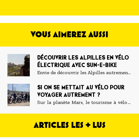
VOUS AIMEREZ AUSSI
DÉCOUVRIR LES ALPILLES EN VÉLO
ÉLECTRIQUE AVEC SUN-E-BIKE
Envie de découvrir les Alpilles autrement
? C'est parti pour une balade en vélo
SI ON SE METTAIT AU VÉLO POUR
électrique avec Sun-E-Bike. Au
VOYAGER AUTREMENT ?
programme : des paysages à couper le
souffle, des pique-niques locavore, de la
Sur la planète Mars, le tourisme à vélo a
culture et de l'oenologie, le tout sans se
maintenant son agence. « Tous en Biclou »
fatiguer !
s’est installé sur le Vieux-Port, dans un
ARTICLES LES + LUS
petit local accueillant où les deux-roues
s’exposent fièrement sur le trottoir. À la