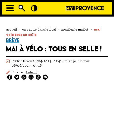
Aller
au
contenu
principal
EN MODE ECO
Navigation
principale
Fil
accueil
>
ca s agite dans le local
>
mouillez le maillot
>
mai
À MOI LA CULTURE
d'Ariane
velo tous en selle
AU GRAND AIR
BRÈVE
MAI À VÉLO : TOUS EN SELLE !
PASSEZ À TABLE
SOUS TOUTES LES COUTUMES
Publiée le ven 28/04/2023 - 12:41 / mis à jour le mar
06/06/2023 - 09:16
TOURISME ET HANDICAP
Ecrit par
Celia B.
ENVIE DE BALADE
L'AGENDA
LES GUIDES TOURISTIQUES
LES OFFRES MYPROVENCE