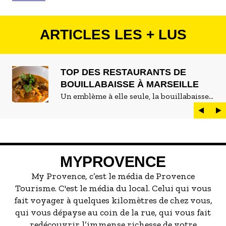
ARTICLES LES + LUS
TOP DES RESTAURANTS DE
BOUILLABAISSE À MARSEILLE
Un emblème à elle seule, la bouillabaisse
est LE plat marseillais par excellence. On
peut d'ailleurs vite être submergé·e par la
marée de restaurants qui se vantent de
servir la meilleure...
MYPROVENCE
My Provence, c’est le média de Provence
Tourisme. C'est le média du local. Celui qui vous
fait voyager à quelques kilomètres de chez vous,
qui vous dépayse au coin de la rue, qui vous fait
redécouvrir l’immense richesse de votre