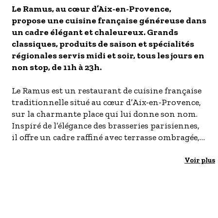
Le Ramus, au cœur d’Aix-en-Provence,
- Les établissements Accueil vélo
propose une cuisine française généreuse dans
LES OFFRES MYPROVENCE
un cadre élégant et chaleureux. Grands
classiques, produits de saison et spécialités
S'inscrire à nos newsletters
régionales servis midi et soir, tous les jours en
non stop, de 11h à 23h.
Le Ramus est un restaurant de cuisine française
traditionnelle situé au cœur d’Aix-en-Provence,
sur la charmante place qui lui donne son nom.
Inspiré de l’élégance des brasseries parisiennes,
il offre un cadre raffiné avec terrasse ombragée,
matériaux nobles, pierres apparentes, verrières
artisanales et lettrage signé par un artiste local.
Voir plus
Le chef Cyril et son second Aubience y
proposent une cuisine généreuse et soignée,
mettant à l’honneur les grands classiques de la
gastronomie française, des spécialités régionales