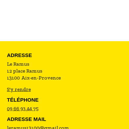
et une sélection de produits de saison. Une
adresse chaleureuse et authentique, ouverte tous
les jours, midi et soir, en non stop, de 11h à 23h..
ADRESSE
Le Ramus
12 place Ramus
13100
Aix-en-Provence
S'y rendre
TÉLÉPHONE
09 66 93 44 75
ADRESSE MAIL
leramus13100@gmail.com