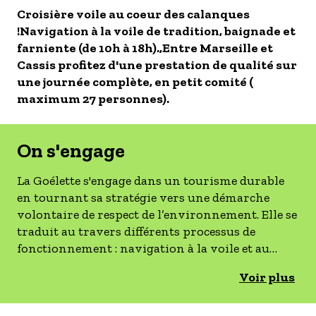
Croisière voile au coeur des calanques
- Les établissements Accueil vélo
!Navigation à la voile de tradition, baignade et
LES OFFRES MYPROVENCE
farniente (de 10h à 18h).,Entre Marseille et
S'inscrire à nos newsletters
Cassis profitez d'une prestation de qualité sur
une journée complète, en petit comité (
maximum 27 personnes).
On s'engage
La Goélette s'engage dans un tourisme durable
en tournant sa stratégie vers une démarche
volontaire de respect de l’environnement. Elle se
traduit au travers différents processus de
fonctionnement ​: navigation à la voile et au
moteur électrique solaire pour les deux bateaux,
Voir plus
obtention du Label "Esprit Parc National «
représentant son engagement à la préservation