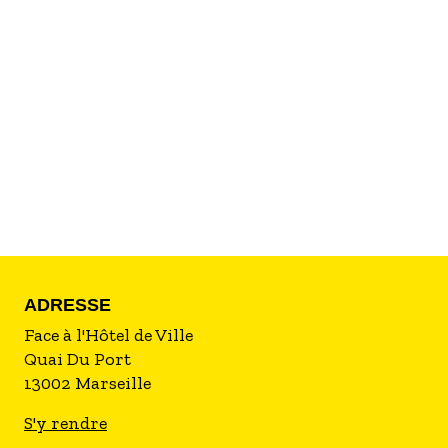
du Parc National de Calanques, fonctionnement
avec des acteurs locaux (partenariat avec
l’association-traiteur « Casa Consolat » utilisant
des produits frais, bio et de saison et le plus
souvent végétarien). ​ ​
ADRESSE
Face à l'Hôtel de Ville
Quai Du Port
13002
Marseille
S'y rendre