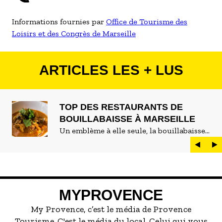
Informations fournies par
Office de Tourisme des
Loisirs et des Congrès de Marseille
ARTICLES LES + LUS
TOP DES RESTAURANTS DE
BOUILLABAISSE À MARSEILLE
Un emblème à elle seule, la bouillabaisse
est LE plat marseillais par excellence. On
peut d'ailleurs vite être submergé·e par la
marée de restaurants qui se vantent de
servir la meilleure...
MYPROVENCE
My Provence, c’est le média de Provence
Tourisme. C'est le média du local. Celui qui vous