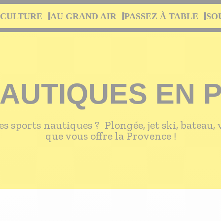
 CULTURE
AU GRAND AIR
PASSEZ À TABLE
SO
NAUTIQUES EN
es sports nautiques ? Plongée, jet ski, bateau, 
que vous offre la Provence !