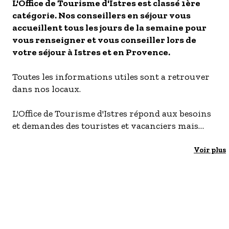
L'Office de Tourisme d'Istres est classé 1ère
- Les établissements Accueil vélo
catégorie. Nos conseillers en séjour vous
accueillent tous les jours de la semaine pour
LES OFFRES MYPROVENCE
vous renseigner et vous conseiller lors de
S'inscrire à nos newsletters
votre séjour à Istres et en Provence.
Toutes les informations utiles sont a retrouver
dans nos locaux.
L'Office de Tourisme d'Istres répond aux besoins
et demandes des touristes et vacanciers mais
également aux demandes quotidiennes
d'informations de la population locale. Notre
Voir plus
ambition est d'assurer la promotion de la ville
d'Istres : la faire connaître, mettre en avant ses
nombreux atouts et valoriser son patrimoine
bâti et naturel, à la fois riche et diversifiée.
L'Office de Tourisme est également présent pour
vendre des produits touristiques à destination