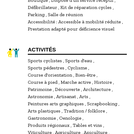
Boutique
Dispose d'un service réceptif
Défibrillateur
Kit de réparation cycles
Parking
Salle de réunion
Accessibilité :
Accessible à mobilité réduite
Prestation adapté pour déficience visuel
ACTIVITÉS
Sports cyclistes
Sports d'eau
Sports pédestres
Cyclisme
Course d'orientation
Bien-être
Course à pied
Marche active
Histoire
Patrimoine
Découverte
Architecture
Astronomie
Artisanat
Arts
Peintures arts graphiques
Scrapbooking
Arts plastiques
Tradition / folklore
Gastronomie
Oenologie
Produits régionaux
Tables et vins
Viticulture
Agriculture
Apiculture