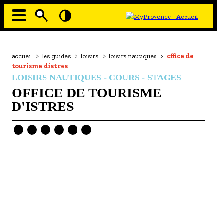
Aller
au
contenu
principal
EN MODE ECO
Navigation
principale
Fil
accueil
>
les guides
>
loisirs
>
loisirs nautiques
>
office de
À MOI LA CULTURE
d'Ariane
tourisme distres
AU GRAND AIR
LOISIRS NAUTIQUES - COURS - STAGES
OFFICE DE TOURISME
PASSEZ À TABLE
D'ISTRES
SOUS TOUTES LES COUTUMES
TOURISME ET HANDICAP
ENVIE DE BALADE
L'AGENDA
LES GUIDES TOURISTIQUES
- Les hébergements
Image
Image
- Les restaurants