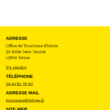
d'individuels ou de groupes, d'organisées des
visites thématiques sur la ville et, de vous aider
à l'organisation de votre séjour sur la commune
ou ses environs. Il dispose également de
billetterie sur les nombreuses grandes
manifestations présentes sur la ville ...
ADRESSE
Office de Tourisme d'Istres
30 Allée Jean Jaurès
13800
Istres
S'y rendre
TÉLÉPHONE
04 42 81 76 00
ADRESSE MAIL
tourisme@istres.fr
SITE WEB