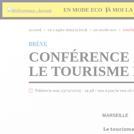
Aller
Navigation
EN MODE ECO
À MOI LA
au
principale
contenu
principal
EN MODE ECO
Navigation
Fil
accueil
>
ca s agite dans le local
>
en mode eco
>
confe
principale
À MOI LA CULTURE
d'Ariane
BRÈVE
AU GRAND AIR
CONFÉRENCE 
PASSEZ À TABLE
SOUS TOUTES LES COUTUMES
LE TOURISME
TOURISME ET HANDICAP
Publiée le mar 23/12/2025 - 14:48 / mis à jour le ven 16
ENVIE DE BALADE
L'AGENDA
LES GUIDES TOURISTIQUES
MARSEILLE
LES OFFRES MYPROVENCE
Le tourisme