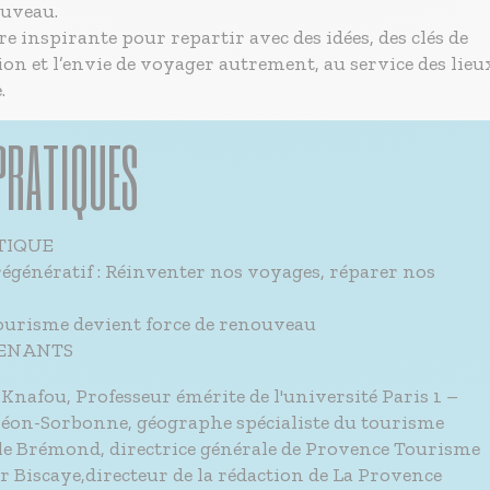
ouveau.
 inspirante pour repartir avec des idées, des clés de
n et l’envie de voyager autrement, au service des lieu
.
PRATIQUES
TIQUE
égénératif : Réinventer nos voyages, réparer nos
ourisme devient force de renouveau
ENANTS
nafou, Professeur émérite de l'université Paris 1 –
éon-Sorbonne, géographe spécialiste du tourisme
lle Brémond, directrice générale de Provence Tourisme
r Biscaye,directeur de la rédaction de La Provence