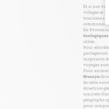
Et si nos va
villages et p
tourisme régé
communautés 
En Provence
écologiques
utiles.
Pour aborder
partageront
inspirants d
voyages aut
Pour animer
Biscaye
,dir
de cette nou
directrice g
concrets d’ac
géographe sp
pour compre