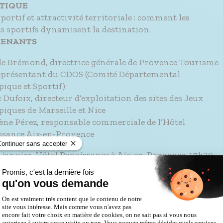
TIQUE
ortif et attractivité territoriale : comment les
 sportifs dynamisent la destination.
VENANTS
lle Brémond, directrice générale de Provence Tourisme
présentant du CDOS (Comité Départemental
ique et Sportif)
 Dufoix, directeur d’exploitation des sites des Jeux
iques de Marseille et Nice
ène Pérez, responsable commerciale de l’Hôtel
ssance Aix-en-Provence
 janvier, Hôtel Renaissance à Aix-en-Provence, 17h30
E RÉGÉNÉRATIF : QUAND VOS VACANCES FONT
 AU TERRITOIRE