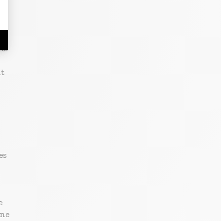
e.
t
es
e
une