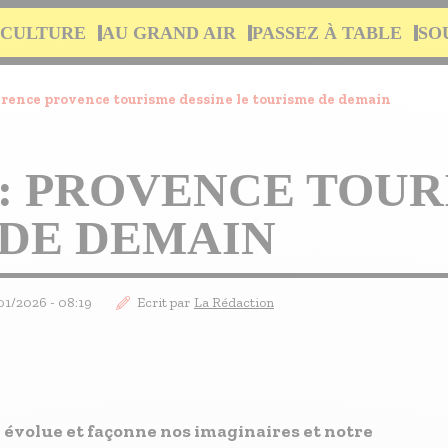
 CULTURE
AU GRAND AIR
PASSEZ À TABLE
SO
rence provence tourisme dessine le tourisme de demain
: PROVENCE TOUR
 DE DEMAIN
/01/2026 - 08:19
Ecrit par
La Rédaction
 évolue et façonne nos imaginaires et notre