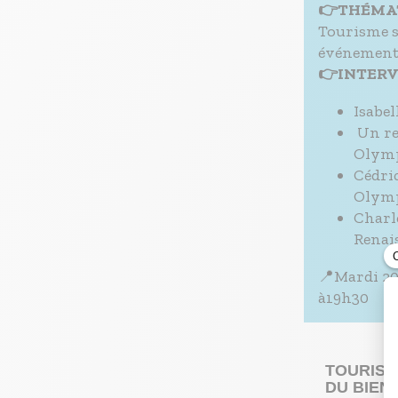
👉THÉMA
Tourisme sp
événements
👉INTER
Isabe
Un re
Olymp
Cédric
Olymp
Charl
Renai
📍Mardi 20
à19h30
TOURISM
DU BIEN