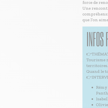
force de ren
Une rencontre
compréhensio
que l’on aime
INFOS 
👉THÉMA
Tourisme r
territoires.
Quand le t
👉INTERV
Rémy K
Panth
Isabe
Olivie