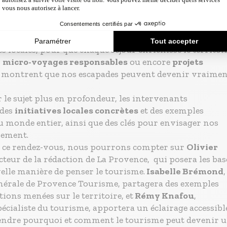
cances pouvaient
laisser une trace positive
dans les
aysages que nous découvrons ? C’est le principe du
nératif : voyager en soutenant la nature et les
locales, pour que chaque séjour enrichisse le territoir
,
micro-voyages responsables
ou encore
projets
montrent que nos escapades peuvent devenir vraimen
 le sujet plus en profondeur, les intervenants
 des
initiatives locales concrètes
et des exemples
u monde entier, ainsi que des clés pour envisager nos
rement.
 ce rendez-vous, nous pourrons compter sur
Olivier
ecteur de la rédaction de La Provence, qui posera les bas
velle manière de penser le tourisme.
Isabelle Brémond
,
énérale de Provence Tourisme, partagera des exemples
tions menées sur le territoire, et
Rémy Knafou
,
écialiste du tourisme, apportera un éclairage accessibl
ndre pourquoi et comment le tourisme peut devenir 