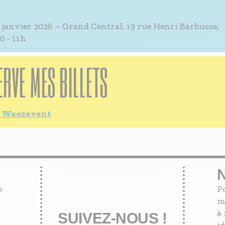
 janvier 2026 – Grand Central, 19 rue Henri Barbusse,
0 - 11h
ERVE MES BILLETS
ie Weezevent
e
P
m
à 
SUIVEZ-NOUS !