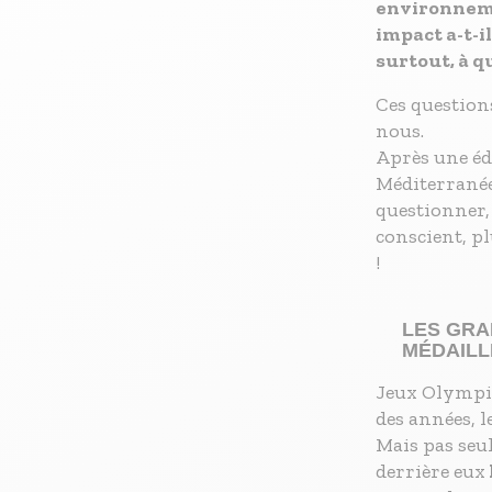
S'inscrire à nos newsletters
environnemen
impact a-t-i
surtout, à q
Ces question
nous.
Après une éd
Méditerranée
questionner,
conscient, p
!
LES GRA
MÉDAILL
Jeux Olympiq
des années, 
Mais pas seul
derrière eux