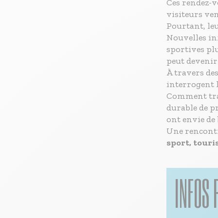
Ces rendez-v
visiteurs ve
Pourtant, le
Nouvelles in
sportives plu
peut devenir
À travers des
interrogent l
Comment tra
durable de p
ont envie de 
Une rencont
sport,
touris
INFOS 