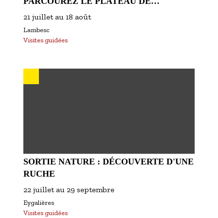
PARCOUREZ LE PLATEAU DE
MANIVERT !
21 juillet
au
18 août
Lambesc
Visites guidées
SORTIE NATURE : DÉCOUVERTE D'UNE
RUCHE
22 juillet
au
29 septembre
Eygalières
Visites guidées