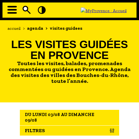
Aller
au
contenu
principal
EN MODE ECO
Navigation
Fil
accueil
>
agenda
>
visites guidees
principale
d'Ariane
À MOI LA CULTURE
LES VISITES GUIDÉES
AU GRAND AIR
EN PROVENCE
PASSEZ À TABLE
Toutes les visites, balades, promenades
SOUS TOUTES LES COUTUMES
commentées ou guidées en Provence. Agenda
des visites des villes des Bouches-du-Rhône,
toute l’année.
TOURISME ET HANDICAP
ENVIE DE BALADE
L'AGENDA
DU LUNDI 03/08 AU DIMANCHE
LES GUIDES TOURISTIQUES
09/08
LES OFFRES MYPROVENCE
FILTRES