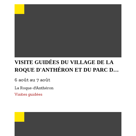
S'inscrire à nos newsletters
VISITE GUIDÉES DU VILLAGE DE LA
ROQUE D'ANTHÉRON ET DU PARC DU
CHÂTEAU DE FLORANS
6 août
au
7 août
La Roque-d'Anthéron
Visites guidées