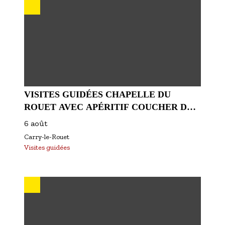
VISITES GUIDÉES CHAPELLE DU
ROUET AVEC APÉRITIF COUCHER DE
SOLEIL AOÛT 2026
6 août
Carry-le-Rouet
Visites guidées