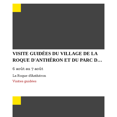
S'inscrire à nos newsletters
VISITE GUIDÉES DU VILLAGE DE LA
ROQUE D'ANTHÉRON ET DU PARC DU
CHÂTEAU DE FLORANS
6 août
au
7 août
La Roque-d'Anthéron
Visites guidées