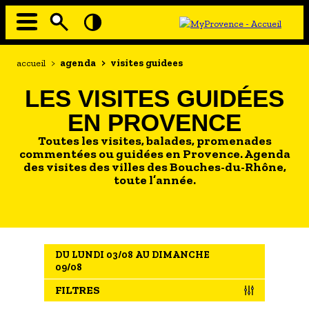
Aller
au
contenu
principal
EN MODE ECO
Navigation
Fil
accueil
>
agenda
>
visites guidees
principale
d'Ariane
À MOI LA CULTURE
LES VISITES GUIDÉES
AU GRAND AIR
EN PROVENCE
PASSEZ À TABLE
Toutes les visites, balades, promenades
SOUS TOUTES LES COUTUMES
commentées ou guidées en Provence. Agenda
des visites des villes des Bouches-du-Rhône,
toute l’année.
TOURISME ET HANDICAP
ENVIE DE BALADE
L'AGENDA
DU LUNDI 03/08 AU DIMANCHE
LES GUIDES TOURISTIQUES
09/08
LES OFFRES MYPROVENCE
FILTRES