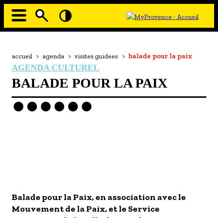
Aller
au
contenu
principal
EN MODE ECO
Navigation
principale
Fil
accueil
>
agenda
>
visites guidees
>
balade pour la paix
À MOI LA CULTURE
d'Ariane
AGENDA CULTUREL
AU GRAND AIR
BALADE POUR LA PAIX
PASSEZ À TABLE
SOUS TOUTES LES COUTUMES
TOURISME ET HANDICAP
ENVIE DE BALADE
L'AGENDA
LES GUIDES TOURISTIQUES
Balade pour la Paix, en association avec le
LES OFFRES MYPROVENCE
Mouvement de la Paix, et le Service