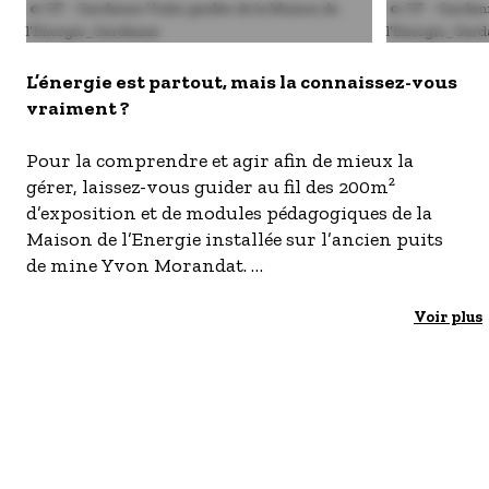
S'inscrire à nos newsletters
Image
© OT - Gardanne Visite guidée de la Maison de
Image
© OT - Gardann
l’Energie_Gardanne
l’Energie_Gar
L’énergie est partout, mais la connaissez-vous
vraiment ?
Pour la comprendre et agir afin de mieux la
gérer, laissez-vous guider au fil des 200m²
d’exposition et de modules pédagogiques de la
Maison de l’Energie installée sur l’ancien puits
de mine Yvon Morandat.
Reconverti en lieu de production géothermique
Voir plus
et photovoltaïque, le site vous offre une visite
enrichissante qui permet à chacun de prendre
conscience de son impact sur le devenir de la
planète.
Visite adaptée aux personnes à mobilité réduite