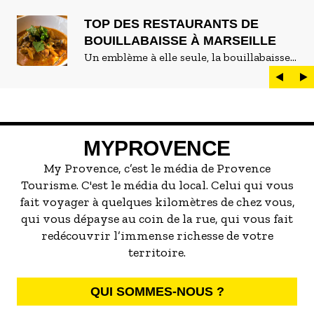
TOP DES RESTAURANTS DE
BOUILLABAISSE À MARSEILLE
Un emblème à elle seule, la bouillabaisse
est LE plat marseillais par excellence. On
peut d'ailleurs vite être submergé·e par la
marée de restaurants qui se vantent de
servir la meilleure...
MYPROVENCE
My Provence, c’est le média de Provence
Tourisme. C'est le média du local. Celui qui vous
fait voyager à quelques kilomètres de chez vous,
qui vous dépayse au coin de la rue, qui vous fait
redécouvrir l’immense richesse de votre
territoire.
QUI SOMMES-NOUS ?