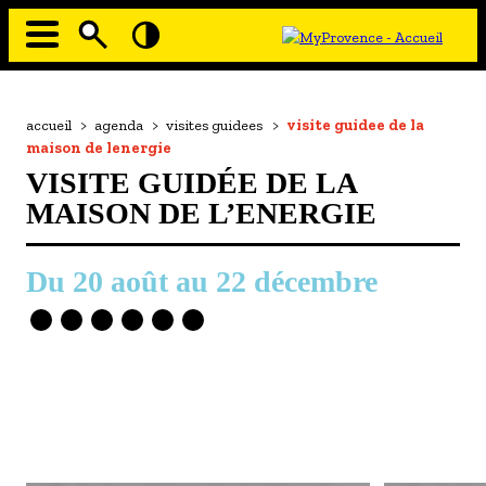
Aller
au
contenu
principal
EN MODE ECO
Navigation
principale
Fil
accueil
>
agenda
>
visites guidees
>
visite guidee de la
À MOI LA CULTURE
d'Ariane
maison de lenergie
AU GRAND AIR
VISITE GUIDÉE DE LA
PASSEZ À TABLE
MAISON DE L’ENERGIE
SOUS TOUTES LES COUTUMES
20 août
au
22 décembre
TOURISME ET HANDICAP
ENVIE DE BALADE
L'AGENDA
LES GUIDES TOURISTIQUES
LES OFFRES MYPROVENCE