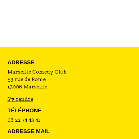
Dimanche 19 juillet - Finale
Profitez du bar et de notre carte de tapas sur
place
L'évènement démarre 30 minutes avant le
lancement du match pour garantir le bon
déroulement du spectacle.
ADRESSE
Marseille Comedy Club
59 rue de Rome
13006
Marseille
S'y rendre
TÉLÉPHONE
06 22 74 43 41
ADRESSE MAIL