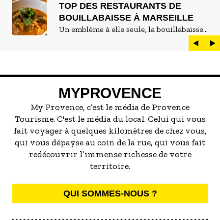
TOP DES RESTAURANTS DE
BOUILLABAISSE À MARSEILLE
Un emblème à elle seule, la bouillabaisse
est LE plat marseillais par excellence. On
peut d'ailleurs vite être submergé·e par la
marée de restaurants qui se vantent de
servir la meilleure...
MYPROVENCE
My Provence, c’est le média de Provence
Tourisme. C'est le média du local. Celui qui vous
fait voyager à quelques kilomètres de chez vous,
qui vous dépayse au coin de la rue, qui vous fait
redécouvrir l’immense richesse de votre
territoire.
QUI SOMMES-NOUS ?