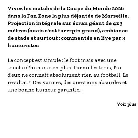
S'inscrire à nos newsletters
Vivez les matchs de la Coupe du Monde 2026
dans la Fan Zone la plus déjantée de Marseille.
Projection intégrale sur écran géant de 4x3
mètres (ouais c'est tarrrpin grand), ambiance
de stade et surtout : commentés en live par 3
humoristes
Le concept est simple : le foot mais avec une
touche d'humour en plus. Parmi les trois, l'un
d'eux ne connaît absolument rien au football. Le
résultat ? Des vannes, des questions absurdes et
une bonne humeur garantie
Vendredi 26 juin - Norvège / France
Voir plus
Vendredi 10 juillet - Quarts de finale
Samedi 11 juillet - Quarts de finale
Mardi 14 juillet - Demi-finales
Mercredi 15 juillet - Demi-finales