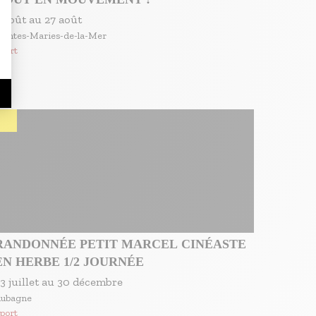
3 août
au
27 août
aintes-Maries-de-la-Mer
port
RANDONNÉE PETIT MARCEL CINÉASTE
EN HERBE 1/2 JOURNÉE
3 juillet
au
30 décembre
ubagne
port