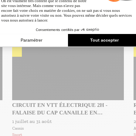
SÉANCES D'UNE HEURE
D'APPRENTISSAGE DE LA NATATION
S
11 juillet
au
30 août
S
POUR LES 6-12 ANS
Marseille
Sport
CIRCUIT EN VTT ÉLECTRIQUE 2H -
FALAISE DU CAP CANAILLE EN
COUCHER DE SOLEIL
1 juillet
au
31 août
2
Cassis
A
Sport
S