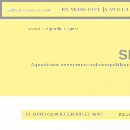
Aller
Navigation
EN MODE ECO
À MOI LA
au
principale
contenu
principal
EN MODE ECO
Navigation
Fil
accueil
>
agenda
>
sport
principale
À MOI LA CULTURE
d'Ariane
AU GRAND AIR
S
PASSEZ À TABLE
Agenda des événements et compétitions 
SOUS TOUTES LES COUTUMES
TOURISME ET HANDICAP
ENVIE DE BALADE
L'AGENDA
LES GUIDES TOURISTIQUES
FILT
DU LUNDI 03/08 AU DIMANCHE 09/08
LES OFFRES MYPROVENCE