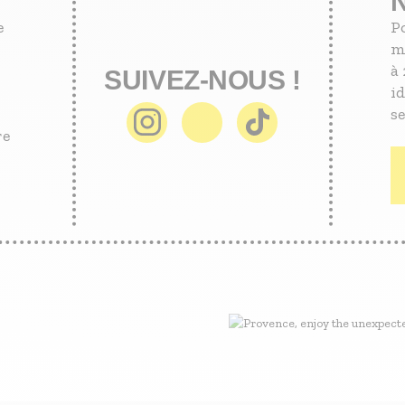
e
P
m
à 
SUIVEZ-NOUS !
id
se
re