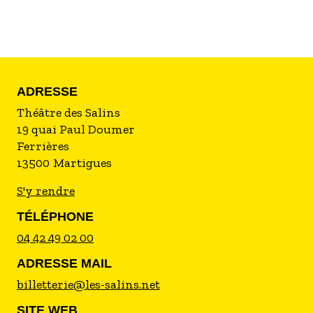
mouvement. Accessible à un large public, la
pièce se prolonge par un temps d’échange,
invitant à la rencontre et à la discussion.
Réservez vos places pour Nimble et bénéficiez
ADRESSE
d’un tarif à 5€ pour Tatamis.
Théâtre des Salins
19 quai Paul Doumer
Ferrières
13500
Martigues
S'y rendre
TÉLÉPHONE
04 42 49 02 00
ADRESSE MAIL
billetterie@les-salins.net
SITE WEB