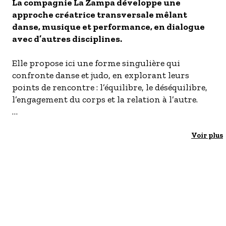
S'inscrire à nos newsletters
La compagnie La Zampa développe une
approche créatrice transversale mêlant
danse, musique et performance, en dialogue
avec d’autres disciplines.
Elle propose ici une forme singulière qui
confronte danse et judo, en explorant leurs
points de rencontre : l’équilibre, le déséquilibre,
l’engagement du corps et la relation à l’autre.
Ce trio de 35 minutes interprété par Romuald
Luydlin et Camilo Sarasa Molina, accompagnés
Voir plus
du guitariste Marc Sens, se déploie dans la salle
du Bout de la Nuit pour une partition physique
et sensible faite d’élans, de renversements, de
soulèvements et de chutes. À la croisée de la
création artistique et de la médiation, Tatamis
envisage le corps comme un terrain
d’expérimentation, une architecture en