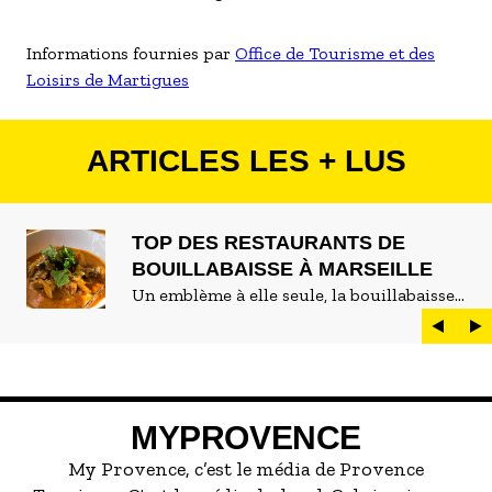
Informations fournies par
Office de Tourisme et des
Loisirs de Martigues
ARTICLES LES + LUS
TOP DES RESTAURANTS DE
BOUILLABAISSE À MARSEILLE
Un emblème à elle seule, la bouillabaisse
est LE plat marseillais par excellence. On
peut d'ailleurs vite être submergé·e par la
marée de restaurants qui se vantent de
servir la meilleure...
MYPROVENCE
My Provence, c’est le média de Provence