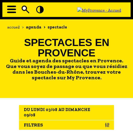
Aller
au
contenu
principal
EN MODE ECO
Navigation
Fil
accueil
>
agenda
>
spectacle
principale
d'Ariane
À MOI LA CULTURE
SPECTACLES EN
AU GRAND AIR
PROVENCE
PASSEZ À TABLE
Guide et agenda des spectacles en Provence.
SOUS TOUTES LES COUTUMES
Que vous soyez de passage ou que vous résidiez
dans les Bouches-du-Rhône, trouvez votre
spectacle sur My Provence.
TOURISME ET HANDICAP
ENVIE DE BALADE
L'AGENDA
DU LUNDI 03/08 AU DIMANCHE
LES GUIDES TOURISTIQUES
09/08
LES OFFRES MYPROVENCE
FILTRES