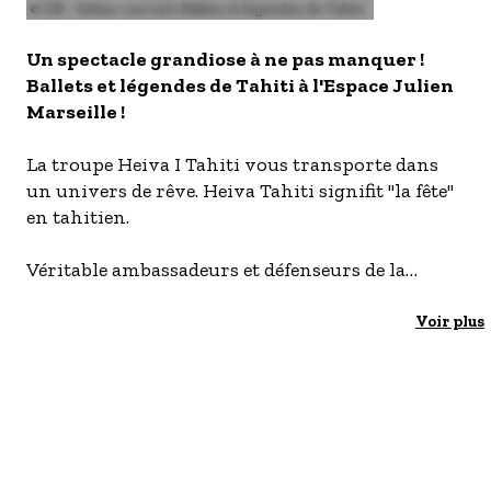
S'inscrire à nos newsletters
Image
© DR - Adam concerts Ballets et légendes de Tahiti
Un spectacle grandiose à ne pas manquer !
Ballets et légendes de Tahiti à l'Espace Julien
Marseille !
La troupe Heiva I Tahiti vous transporte dans
un univers de rêve. Heiva Tahiti signifit "la fête"
en tahitien.
Véritable ambassadeurs et défenseurs de la
culture polynésienne les danseurs et musiciens
sillonnent le monde pour vous faire partager
Voir plus
leur joie de vivre, de chanter et de danser.
Venez à la rencontre de la Polynésie. Les
Polynésiens aiment à vous faire découvrir et à
partager leur culture, leur art, leurs danses.