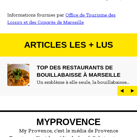
Informations fournies par
Office de Tourisme des
Loisirs et des Congrès de Marseille
ARTICLES LES + LUS
TOP DES RESTAURANTS DE
BOUILLABAISSE À MARSEILLE
Un emblème à elle seule, la bouillabaisse
est LE plat marseillais par excellence. On
peut d'ailleurs vite être submergé·e par la
marée de restaurants qui se vantent de
servir la meilleure...
MYPROVENCE
My Provence, c’est le média de Provence