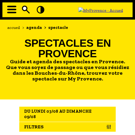
Aller
au
contenu
principal
EN MODE ECO
Navigation
Fil
accueil
>
agenda
>
spectacle
principale
d'Ariane
À MOI LA CULTURE
SPECTACLES EN
AU GRAND AIR
PROVENCE
PASSEZ À TABLE
Guide et agenda des spectacles en Provence.
SOUS TOUTES LES COUTUMES
Que vous soyez de passage ou que vous résidiez
dans les Bouches-du-Rhône, trouvez votre
spectacle sur My Provence.
TOURISME ET HANDICAP
ENVIE DE BALADE
L'AGENDA
DU LUNDI 03/08 AU DIMANCHE
LES GUIDES TOURISTIQUES
09/08
LES OFFRES MYPROVENCE
FILTRES