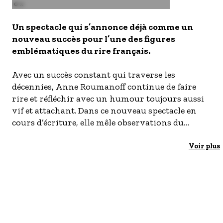
S'inscrire à nos newsletters
Image
© x
Un spectacle qui s’annonce déjà comme un
nouveau succès pour l’une des figures
emblématiques du rire français.
Avec un succès constant qui traverse les
décennies, Anne Roumanoff continue de faire
rire et réfléchir avec un humour toujours aussi
vif et attachant. Dans ce nouveau spectacle en
cours d’écriture, elle mêle observations du
quotidien et éclats de rire, fidèle à son style
incomparable.
Voir plus
Un spectacle qui s’annonce déjà comme un
nouveau succès pour l’une des figures
emblématiques du rire français.
Pour tout public à partir de 12 ans