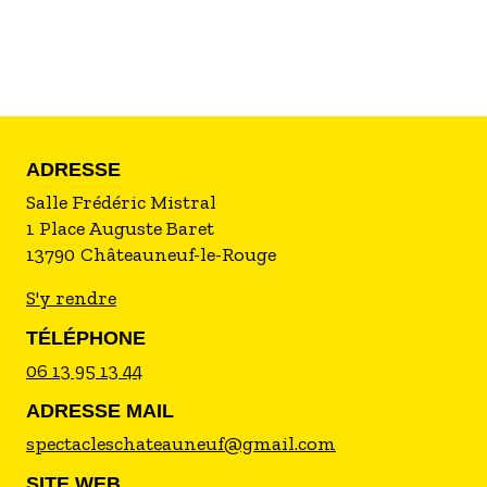
Langue : français
Distribution du spectacle
Artiste(s) : Anne Roumanoff
Mise en scène : Gil Galliot
ADRESSE
Salle Frédéric Mistral
1 Place Auguste Baret
13790
Châteauneuf-le-Rouge
S'y rendre
TÉLÉPHONE
06 13 95 13 44
ADRESSE MAIL
spectacleschateauneuf@gmail.com
SITE WEB