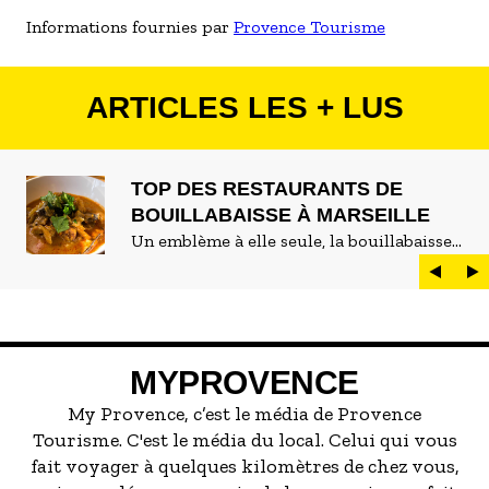
Informations fournies par
Provence Tourisme
ARTICLES LES + LUS
TOP DES RESTAURANTS DE
BOUILLABAISSE À MARSEILLE
Un emblème à elle seule, la bouillabaisse
est LE plat marseillais par excellence. On
peut d'ailleurs vite être submergé·e par la
marée de restaurants qui se vantent de
servir la meilleure...
MYPROVENCE
My Provence, c’est le média de Provence
Tourisme. C'est le média du local. Celui qui vous
fait voyager à quelques kilomètres de chez vous,