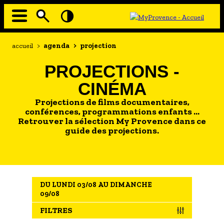
Aller
au
contenu
principal
EN MODE ECO
Navigation
Fil
accueil
>
agenda
>
projection
principale
d'Ariane
À MOI LA CULTURE
PROJECTIONS -
AU GRAND AIR
CINÉMA
PASSEZ À TABLE
Projections de films documentaires,
SOUS TOUTES LES COUTUMES
conférences, programmations enfants …
Retrouver la sélection My Provence dans ce
guide des projections.
TOURISME ET HANDICAP
ENVIE DE BALADE
L'AGENDA
DU LUNDI 03/08 AU DIMANCHE
LES GUIDES TOURISTIQUES
09/08
LES OFFRES MYPROVENCE
FILTRES