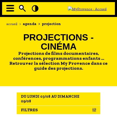
Aller
au
contenu
principal
EN MODE ECO
Navigation
Fil
accueil
>
agenda
>
projection
principale
d'Ariane
À MOI LA CULTURE
PROJECTIONS -
AU GRAND AIR
CINÉMA
PASSEZ À TABLE
Projections de films documentaires,
SOUS TOUTES LES COUTUMES
conférences, programmations enfants …
Retrouver la sélection My Provence dans ce
guide des projections.
TOURISME ET HANDICAP
ENVIE DE BALADE
L'AGENDA
DU LUNDI 03/08 AU DIMANCHE
LES GUIDES TOURISTIQUES
09/08
LES OFFRES MYPROVENCE
FILTRES