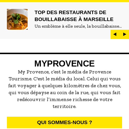
TOP DES RESTAURANTS DE
BOUILLABAISSE À MARSEILLE
Un emblème à elle seule, la bouillabaisse
est LE plat marseillais par excellence. On
peut d'ailleurs vite être submergé·e par la
marée de restaurants qui se vantent de
servir la meilleure...
MYPROVENCE
My Provence, c’est le média de Provence
Tourisme. C'est le média du local. Celui qui vous
fait voyager à quelques kilomètres de chez vous,
qui vous dépayse au coin de la rue, qui vous fait
redécouvrir l’immense richesse de votre
territoire.
QUI SOMMES-NOUS ?