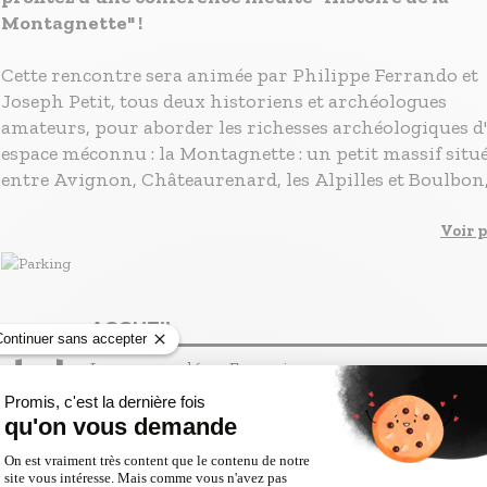
Montagnette" !
Cette rencontre sera animée par Philippe Ferrando et
Joseph Petit, tous deux historiens et archéologues
amateurs, pour aborder les richesses archéologiques d
espace méconnu : la Montagnette : un petit massif situ
entre Avignon, Châteaurenard, les Alpilles et Boulbon
au centre duquel se trouve l'abbaye de Frigolet.
Partez en exploration de l'histoire de la Montagnette, 
Voir p
origines jusqu'à la fin de la Seconde Guerre mondiale, d
divers sites antiques et médiévaux, oppidums gaulois,
voies romaines, chapelles médiévales et bien d'autres...
ACCUEIL
Une librairie éphémère médiévale et provençale,
proposée par la librairie De natura rerum, sera propo
Langues parlées :
Français
sur le site, ainsi que la revue L'Archéologue.
SERVICES & ÉQUIPEMENTS