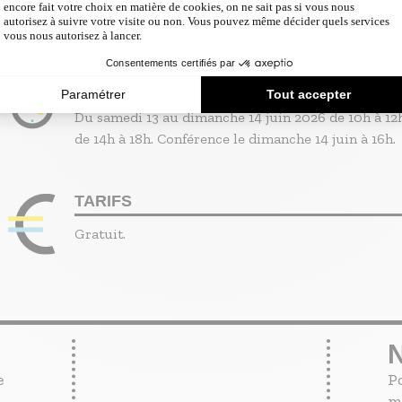
Jardin
Parking
Parking à proximité
Visites gratuites
Visites guidées
OUVERTURE
Du samedi 13 au dimanche 14 juin 2026 de 10h à 12h
de 14h à 18h. Conférence le dimanche 14 juin à 16h.
TARIFS
Gratuit.
e
P
m