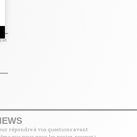
 et
NEWS
our répondre à vos questions avant
ême que vous vous les posiez, recevez 1