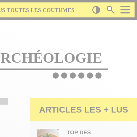
US TOUTES LES COUTUMES
ARCHÉOLOGIE
Image
© Boulbon Château Passion
ARTICLES LES + LUS
TOP DES