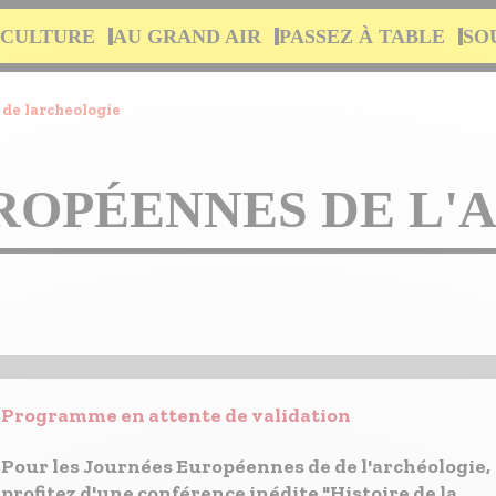
 CULTURE
AU GRAND AIR
PASSEZ À TABLE
SO
de larcheologie
ROPÉENNES DE L'
Programme en attente de validation
Pour les Journées Européennes de de l'archéologie,
profitez d'une conférence inédite "Histoire de la