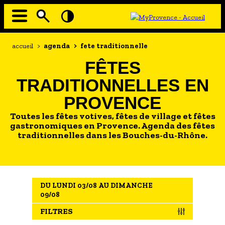
Aller
au
contenu
principal
EN MODE ECO
Navigation
Fil
accueil
>
agenda
>
fete traditionnelle
principale
d'Ariane
À MOI LA CULTURE
FÊTES
AU GRAND AIR
TRADITIONNELLES EN
PASSEZ À TABLE
PROVENCE
SOUS TOUTES LES COUTUMES
Toutes les fêtes votives, fêtes de village et fêtes
gastronomiques en Provence. Agenda des fêtes
traditionnelles dans les Bouches-du-Rhône.
TOURISME ET HANDICAP
ENVIE DE BALADE
L'AGENDA
DU LUNDI 03/08 AU DIMANCHE
LES GUIDES TOURISTIQUES
09/08
LES OFFRES MYPROVENCE
FILTRES