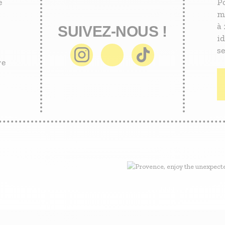
e
P
m
à 
SUIVEZ-NOUS !
id
se
re