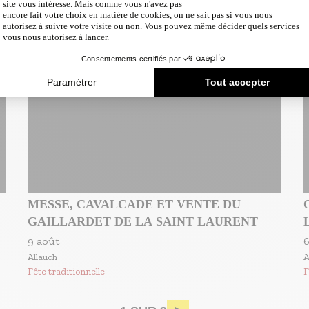
Saintes-Maries-de-la-Mer
9
Fête traditionnelle
S
F
MESSE, CAVALCADE ET VENTE DU
GAILLARDET DE LA SAINT LAURENT
9 août
6
Allauch
A
Fête traditionnelle
F