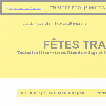
Aller
Navigation
EN MODE ECO
À MOI LA
au
principale
contenu
principal
EN MODE ECO
Navigation
Fil
accueil
>
agenda
>
fete traditionnelle
principale
À MOI LA CULTURE
d'Ariane
AU GRAND AIR
FÊTES TR
PASSEZ À TABLE
Toutes les fêtes votives, fêtes de village 
SOUS TOUTES LES COUTUMES
TOURISME ET HANDICAP
ENVIE DE BALADE
L'AGENDA
LES GUIDES TOURISTIQUES
FILT
DU LUNDI 03/08 AU DIMANCHE 09/08
LES OFFRES MYPROVENCE