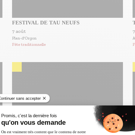
FESTIVAL DE TAU NEUFS
7 août
7
Plan-d'Orgon
A
Fête traditionnelle
F
SPECTACLE RODÉO US
C
5 août