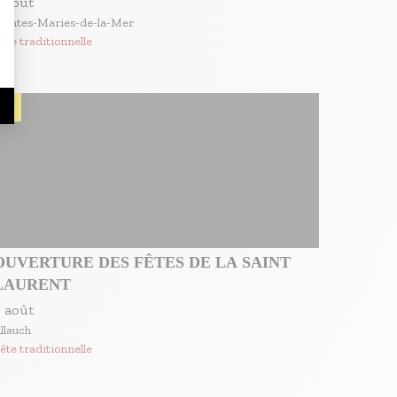
 août
aintes-Maries-de-la-Mer
ête traditionnelle
OUVERTURE DES FÊTES DE LA SAINT
LAURENT
 août
llauch
ête traditionnelle