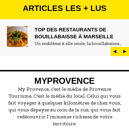
ARTICLES LES + LUS
TOP DES RESTAURANTS DE
BOUILLABAISSE À MARSEILLE
Un emblème à elle seule, la bouillabaisse
est LE plat marseillais par excellence. On
peut d'ailleurs vite être submergé·e par la
marée de restaurants qui se vantent de
servir la meilleure...
MYPROVENCE
My Provence, c’est le média de Provence
Tourisme. C'est le média du local. Celui qui vous
fait voyager à quelques kilomètres de chez vous,
qui vous dépayse au coin de la rue, qui vous fait
redécouvrir l’immense richesse de votre
territoire.