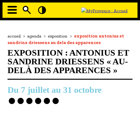
Aller
au
contenu
principal
EN MODE ECO
Navigation
principale
Fil
accueil
>
agenda
>
exposition
>
exposition antonius et
À MOI LA CULTURE
d'Ariane
sandrine driessens au dela des apparences
AU GRAND AIR
EXPOSITION : ANTONIUS ET
PASSEZ À TABLE
SANDRINE DRIESSENS « AU-
DELÀ DES APPARENCES »
SOUS TOUTES LES COUTUMES
TOURISME ET HANDICAP
7 juillet
au
31 octobre
ENVIE DE BALADE
L'AGENDA
LES GUIDES TOURISTIQUES
LES OFFRES MYPROVENCE