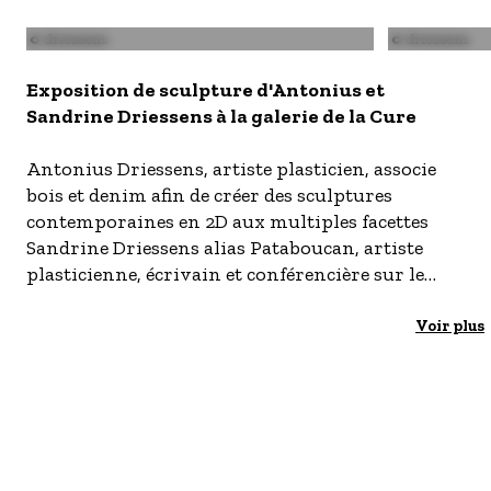
S'inscrire à nos newsletters
Image
© driessens
Image
© driessens
Exposition de sculpture d'Antonius et
Sandrine Driessens à la galerie de la Cure
Antonius Driessens, artiste plasticien, associe
bois et denim afin de créer des sculptures
contemporaines en 2D aux multiples facettes
Sandrine Driessens alias Pataboucan, artiste
plasticienne, écrivain et conférencière sur le
thème de la résilience, rejoint cette idée sous une
forme plus psychologique, métaphorique et
Voir plus
poétique où les contraires s’attirent.