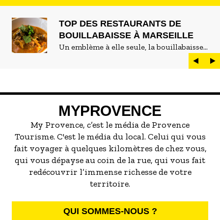
TOP DES RESTAURANTS DE
BOUILLABAISSE À MARSEILLE
Un emblème à elle seule, la bouillabaisse
est LE plat marseillais par excellence. On
peut d'ailleurs vite être submergé·e par la
marée de restaurants qui se vantent de
servir la meilleure...
MYPROVENCE
My Provence, c’est le média de Provence
Tourisme. C'est le média du local. Celui qui vous
fait voyager à quelques kilomètres de chez vous,
qui vous dépayse au coin de la rue, qui vous fait
redécouvrir l’immense richesse de votre
territoire.
QUI SOMMES-NOUS ?