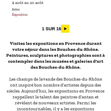
L'EXPOSITION PERSONNELLE DE
4 août
au
20 août
ZHANG GENGQI )
Arles
Exposition
Pagination
1 SUR 16
Visitez les expositions en Provence durant
votre séjour dans les Bouches-du-Rhône.
Peintures, sculptures et photographies sont à
contempler dans les musées et galeries d'art
des Bouches-du-Rhône.
Les champs de lavande des Bouches-du-Rhône
ont inspiré bon nombre d’artistes depuis des
siècles. Aujourd’hui, les expositions en Provence
rappellent le talent des peintres d’antan et
révèlent de nouveaux artistes. Parmi les
incontournables, il y a les expositions