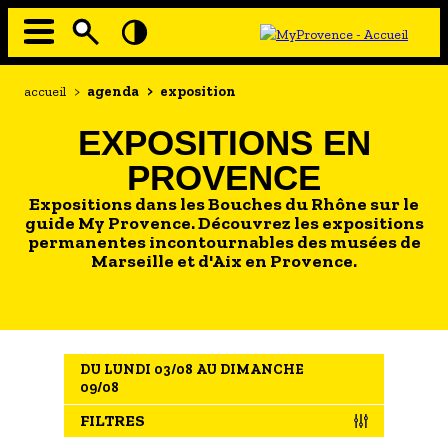
Aller
au
contenu
principal
EN MODE ECO
Navigation
Fil
accueil
>
agenda
>
exposition
principale
d'Ariane
À MOI LA CULTURE
EXPOSITIONS EN
AU GRAND AIR
PROVENCE
PASSEZ À TABLE
Expositions dans les Bouches du Rhône sur le
SOUS TOUTES LES COUTUMES
guide My Provence. Découvrez les expositions
permanentes incontournables des musées de
Marseille et d'Aix en Provence.
TOURISME ET HANDICAP
ENVIE DE BALADE
L'AGENDA
DU LUNDI 03/08 AU DIMANCHE
LES GUIDES TOURISTIQUES
09/08
LES OFFRES MYPROVENCE
FILTRES