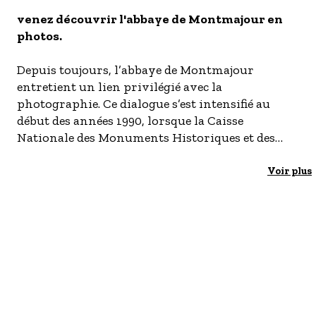
S'inscrire à nos newsletters
venez découvrir l'abbaye de Montmajour en
photos.
Depuis toujours, l’abbaye de Montmajour
entretient un lien privilégié avec la
photographie. Ce dialogue s’est intensifié au
début des années 1990, lorsque la Caisse
Nationale des Monuments Historiques et des
Sites en reprend la gestion. À cette époque,
plusieurs commandes photographiques sont
Voir plus
passées à des artistes dont les travaux seront
ensuite présentés dans le cadre des Rencontres
de la photographie d’Arles.
L’exposition « Montmajour, mise(s) à jour » invite
aujourd’hui à redécouvrir le regard de plusieurs
de ces photographes — Père Formiguera,
Humberto Rivas et Hugues de Wurstemberger —