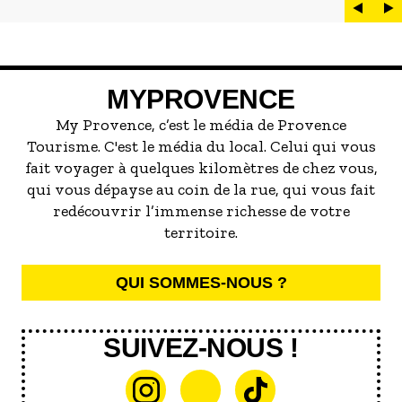
est LE plat marseillais par excellence. On
peut d'ailleurs vite être submergé·e par la
marée de restaurants qui se vantent de
servir la meilleure...
MYPROVENCE
My Provence, c’est le média de Provence
Tourisme. C'est le média du local. Celui qui vous
fait voyager à quelques kilomètres de chez vous,
qui vous dépayse au coin de la rue, qui vous fait
redécouvrir l’immense richesse de votre
territoire.
QUI SOMMES-NOUS ?
SUIVEZ-NOUS !