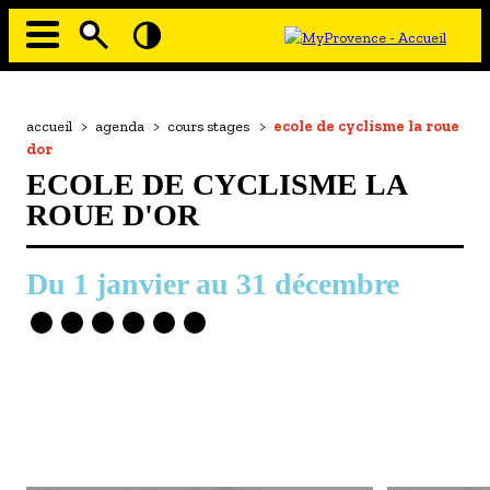
Aller
au
contenu
principal
EN MODE ECO
Navigation
principale
Fil
accueil
>
agenda
>
cours stages
>
ecole de cyclisme la roue
À MOI LA CULTURE
d'Ariane
dor
AU GRAND AIR
ECOLE DE CYCLISME LA
PASSEZ À TABLE
ROUE D'OR
SOUS TOUTES LES COUTUMES
1 janvier
au
31 décembre
TOURISME ET HANDICAP
ENVIE DE BALADE
L'AGENDA
LES GUIDES TOURISTIQUES
LES OFFRES MYPROVENCE