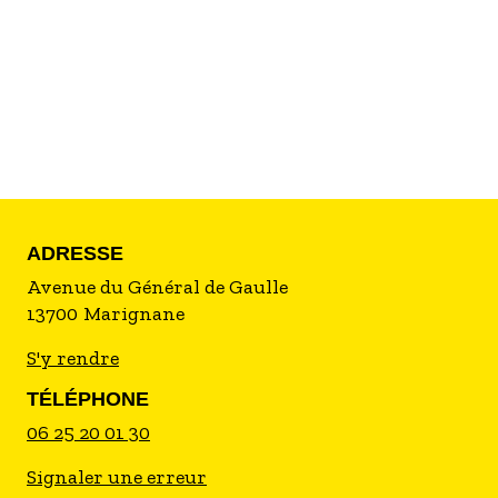
équilibre et confiance en soi.
VTT, cyclo-cross, franchissements, route, piste.
Comportement en course.
État d'esprit, respect.
...
L'encadrement est composé de 4 personnes
brevetées au niveau fédéral.
Inscription à compétitions pour enfants sur
demande et opportunités.
ADRESSE
Avenue du Général de Gaulle
13700
Marignane
S'y rendre
TÉLÉPHONE
06 25 20 01 30
Signaler une erreur