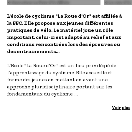
S'inscrire à nos newsletters
Image
© Association La Roue d'Or Affiche
Image
© La roue d'Or
L'école de cyclisme "La Roue d'Or" est affiliée à
la FFC. Elle propose aux jeunes différentes
pratiques de vélo. Le matériel joue un rôle
important, celui-ci est adapté au relief et aux
conditions rencontrées lors des épreuves ou
des entrainements...
L’Ecole "La Roue d’Or" est un lieu privilégié de
l’apprentissage du cyclisme. Elle accueille et
forme des jeunes en mettant en avant une
approche pluridisciplinaire portant sur les
fondamentaux du cyclisme.
Au programme des cours :
Échauffements, étirements.
Voir plus
Gymkhana (parcours d’habileté qui a pour but
d’apprendre la maîtrise du vélo et la
connaissance des règles de circulation), agilité,