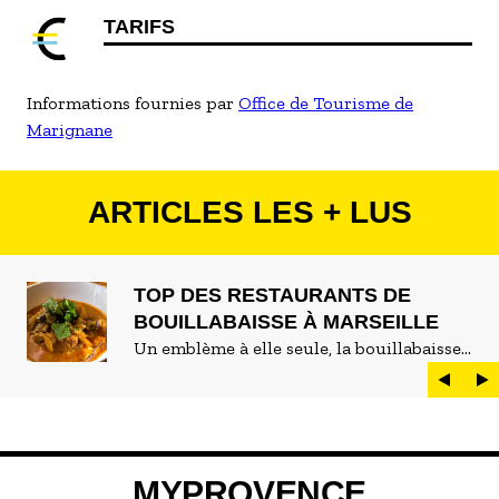
TARIFS
Informations fournies par
Office de Tourisme de
Marignane
ARTICLES LES + LUS
TOP DES RESTAURANTS DE
BOUILLABAISSE À MARSEILLE
Un emblème à elle seule, la bouillabaisse
est LE plat marseillais par excellence. On
peut d'ailleurs vite être submergé·e par la
marée de restaurants qui se vantent de
servir la meilleure...
MYPROVENCE