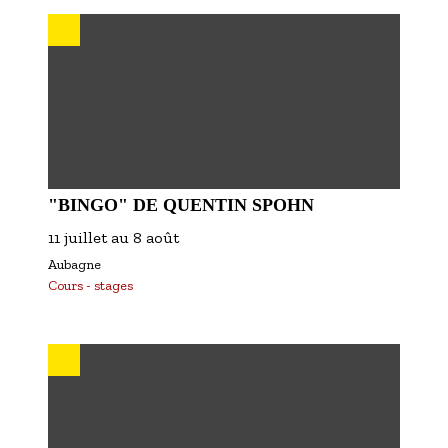
S'inscrire à nos newsletters
"BINGO" DE QUENTIN SPOHN
11 juillet
au
8 août
Aubagne
Cours - stages