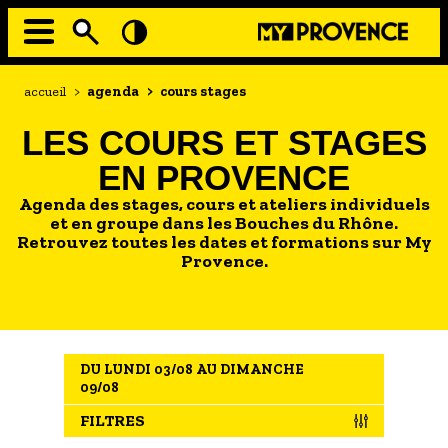
Aller
au
contenu
principal
EN MODE ECO
Navigation
Fil
accueil
>
agenda
>
cours stages
principale
d'Ariane
À MOI LA CULTURE
LES COURS ET STAGES
AU GRAND AIR
EN PROVENCE
PASSEZ À TABLE
Agenda des stages, cours et ateliers individuels
SOUS TOUTES LES COUTUMES
et en groupe dans les Bouches du Rhône.
Retrouvez toutes les dates et formations sur My
Provence.
TOURISME ET HANDICAP
ENVIE DE BALADE
L'AGENDA
DU LUNDI 03/08 AU DIMANCHE
LES GUIDES TOURISTIQUES
09/08
LES OFFRES MYPROVENCE
FILTRES