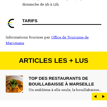
dimanche de 9h à 12h.
TARIFS
Informations fournies par
Office de Tourisme de
Marignane
ARTICLES LES + LUS
TOP DES RESTAURANTS DE
BOUILLABAISSE À MARSEILLE
Un emblème à elle seule, la bouillabaisse
est LE plat marseillais par excellence. On
peut d'ailleurs vite être submergé·e par la
marée de restaurants qui se vantent de