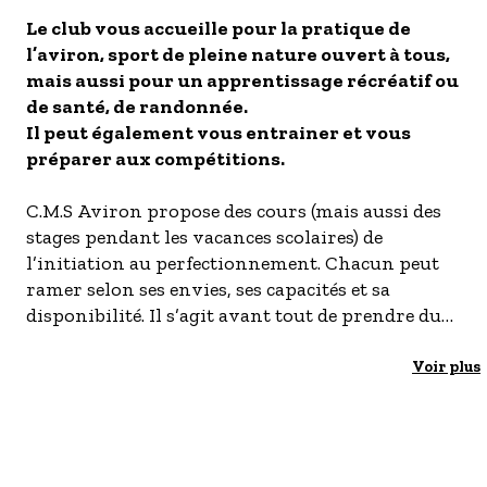
S'inscrire à nos newsletters
Le club vous accueille pour la pratique de
l’aviron, sport de pleine nature ouvert à tous,
mais aussi pour un apprentissage récréatif ou
de santé, de randonnée.
Il peut également vous entrainer et vous
préparer aux compétitions.
C.M.S Aviron propose des cours (mais aussi des
stages pendant les vacances scolaires) de
l’initiation au perfectionnement. Chacun peut
ramer selon ses envies, ses capacités et sa
disponibilité. Il s’agit avant tout de prendre du
bon temps.
La charge d’entraînement est toujours dosée
Voir plus
pour qu’elle soit attractive, suffisante pour que
tous progressent (en fonction de son niveau).
Elle n'est jamais trop importante pour éviter
une sensation de dégoût face à un rythme et une