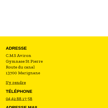
charge démesurés.
A noter que le club reçoit chaque année plus de
1500 élèves du primaire au secondaire.
ADRESSE
C.M.S Aviron
Gymnase St Pierre
Route du canal
13700
Marignane
S'y rendre
TÉLÉPHONE
04 42 88 17 58
ADRESSE MAIL