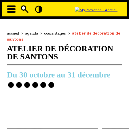
Aller
au
contenu
principal
EN MODE ECO
Navigation
principale
Fil
accueil
>
agenda
>
cours stages
>
atelier de decoration de
À MOI LA CULTURE
d'Ariane
santons
AU GRAND AIR
ATELIER DE DÉCORATION
PASSEZ À TABLE
DE SANTONS
SOUS TOUTES LES COUTUMES
30 octobre
au
31 décembre
TOURISME ET HANDICAP
ENVIE DE BALADE
L'AGENDA
LES GUIDES TOURISTIQUES
LES OFFRES MYPROVENCE