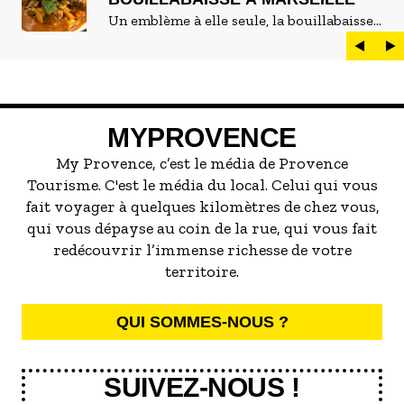
Un emblème à elle seule, la bouillabaisse
est LE plat marseillais par excellence. On
peut d'ailleurs vite être submergé·e par la
marée de restaurants qui se vantent de
servir la meilleure...
MYPROVENCE
My Provence, c’est le média de Provence
Tourisme. C'est le média du local. Celui qui vous
fait voyager à quelques kilomètres de chez vous,
qui vous dépayse au coin de la rue, qui vous fait
redécouvrir l’immense richesse de votre
territoire.
QUI SOMMES-NOUS ?
SUIVEZ-NOUS !