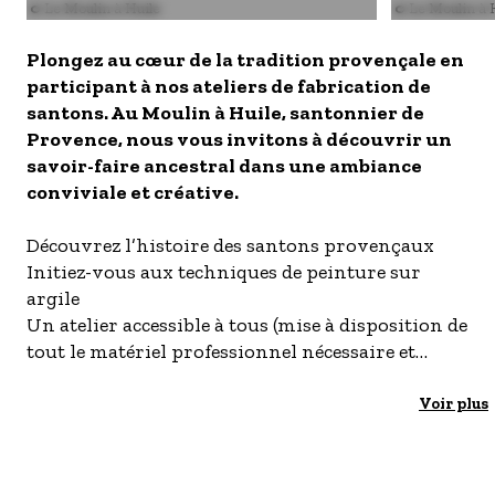
S'inscrire à nos newsletters
Image
© Le Moulin à Huile
Image
© Le Moulin à 
Plongez au cœur de la tradition provençale en
participant à nos ateliers de fabrication de
santons. Au Moulin à Huile, santonnier de
Provence, nous vous invitons à découvrir un
savoir-faire ancestral dans une ambiance
conviviale et créative.
Découvrez l’histoire des santons provençaux
Initiez-vous aux techniques de peinture sur
argile
Un atelier accessible à tous (mise à disposition de
tout le matériel professionnel nécessaire et
bénéficiez de conseils personnalisés pour
progresser à votre rythme).
Voir plus
Repartez avec votre santon que vous aurez vous-
même peint et décoré.