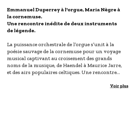
S'inscrire à nos newsletters
Emmanuel Duperrey à l'orgue, Maria Nègre à
la cornemuse.
Une rencontre inédite de deux instruments
de légende.
La puissance orchestrale de l’orgue s’unit à la
poésie sauvage de la cornemuse pour un voyage
musical captivant au croisement des grands
noms de la musique, de Haendel à Maurice Jarre,
et des airs populaires celtiques. Une rencontre
vibrante d’émotion et de complicité portée par le
souffle continu de la cornemuse et la palette
Voir plus
infinie de l’orgue. Une rencontre inédite de deux
instruments de légende.