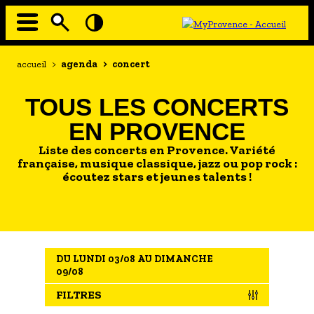
Aller
au
contenu
principal
EN MODE ECO
Navigation
Fil
accueil
>
agenda
>
concert
principale
d'Ariane
À MOI LA CULTURE
TOUS LES CONCERTS
AU GRAND AIR
EN PROVENCE
PASSEZ À TABLE
Liste des concerts en Provence. Variété
SOUS TOUTES LES COUTUMES
française, musique classique, jazz ou pop rock :
écoutez stars et jeunes talents !
TOURISME ET HANDICAP
ENVIE DE BALADE
L'AGENDA
DU LUNDI 03/08 AU DIMANCHE
LES GUIDES TOURISTIQUES
09/08
LES OFFRES MYPROVENCE
FILTRES