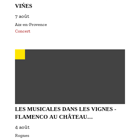
VIŃES
7 août
Aix-en-Provence
Concert
LES MUSICALES DANS LES VIGNES -
FLAMENCO AU CHÂTEAU
BARBEBELLE
4 août
Rognes