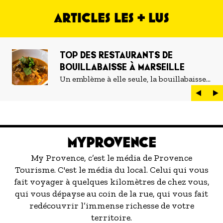
ARTICLES LES + LUS
TOP DES RESTAURANTS DE
BOUILLABAISSE À MARSEILLE
Un emblème à elle seule, la bouillabaisse
est LE plat marseillais par excellence. On
peut d'ailleurs vite être submergé·e par la
marée de restaurants qui se vantent de
servir la meilleure...
MYPROVENCE
My Provence, c’est le média de Provence
Tourisme. C'est le média du local. Celui qui vous
fait voyager à quelques kilomètres de chez vous,
qui vous dépayse au coin de la rue, qui vous fait
redécouvrir l’immense richesse de votre
territoire.