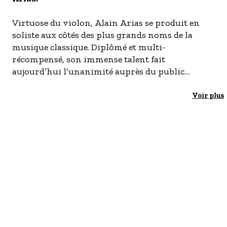
Virtuose du violon, Alain Arias se produit en
soliste aux côtés des plus grands noms de la
musique classique. Diplômé et multi-
récompensé, son immense talent fait
aujourd’hui l’unanimité auprès du public
comme de la critique.
« Alain Arias sublime le concerto pour violon de
Voir plus
Beethoven. Véritable virtuose, il fait voltiger son
archet sur les cordes, offrant au public de
véritables paysages lyriques » — La Tribune.
Avec Alain Arias Quintet, il propose une
interprétation somptueuse et habitée des chefs-
d’œuvre de Wolfgang Amadeus Mozart. Cinq
musiciens sur scène unissent leurs sensibilités
pour offrir une lecture lumineuse de La Petite
Musique de Nuit, avant de plonger dans la
profondeur et l’intensité dramatique du