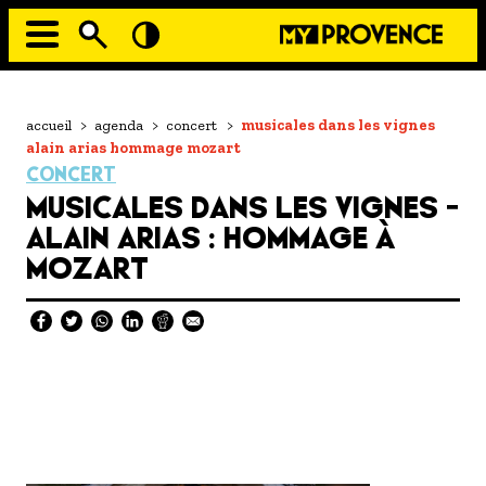
Aller
au
contenu
principal
EN MODE ECO
Navigation
principale
Fil
accueil
>
agenda
>
concert
>
musicales dans les vignes
À MOI LA CULTURE
d'Ariane
alain arias hommage mozart
AU GRAND AIR
CONCERT
MUSICALES DANS LES VIGNES -
PASSEZ À TABLE
ALAIN ARIAS : HOMMAGE À
SOUS TOUTES LES COUTUMES
MOZART
TOURISME ET HANDICAP
ENVIE DE BALADE
L'AGENDA
LES GUIDES TOURISTIQUES
LES OFFRES MYPROVENCE