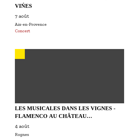
VIŃES
7 août
Aix-en-Provence
Concert
LES MUSICALES DANS LES VIGNES -
FLAMENCO AU CHÂTEAU
BARBEBELLE
4 août
Rognes