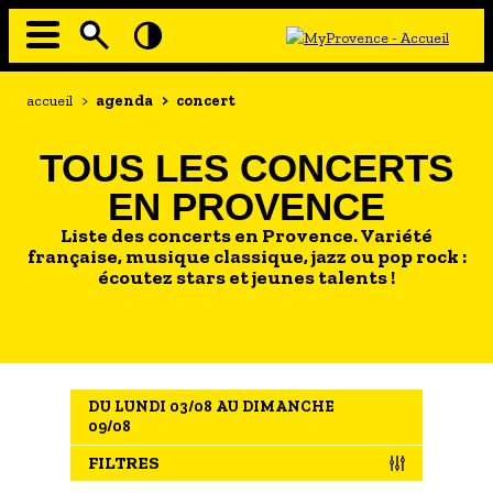
Aller
au
contenu
principal
EN MODE ECO
Navigation
Fil
accueil
>
agenda
>
concert
principale
d'Ariane
À MOI LA CULTURE
TOUS LES CONCERTS
AU GRAND AIR
EN PROVENCE
PASSEZ À TABLE
Liste des concerts en Provence. Variété
SOUS TOUTES LES COUTUMES
française, musique classique, jazz ou pop rock :
écoutez stars et jeunes talents !
TOURISME ET HANDICAP
ENVIE DE BALADE
L'AGENDA
DU LUNDI 03/08 AU DIMANCHE
LES GUIDES TOURISTIQUES
09/08
LES OFFRES MYPROVENCE
FILTRES