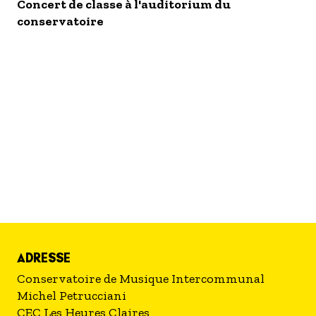
S'inscrire à nos newsletters
Concert de classe à l'auditorium du
conservatoire
ADRESSE
Conservatoire de Musique Intercommunal
Michel Petrucciani
CEC Les Heures Claires