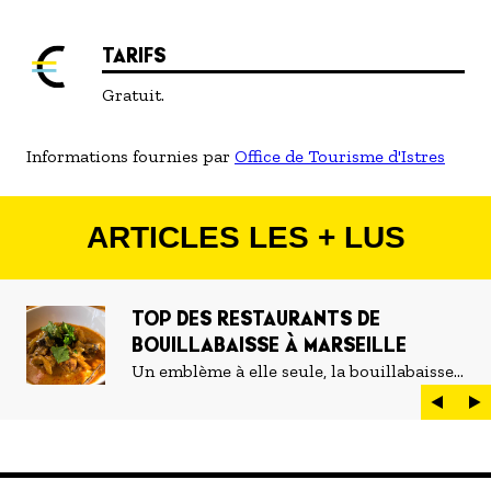
TARIFS
Gratuit.
Informations fournies par
Office de Tourisme d'Istres
ARTICLES LES + LUS
TOP DES RESTAURANTS DE
BOUILLABAISSE À MARSEILLE
Un emblème à elle seule, la bouillabaisse
est LE plat marseillais par excellence. On
peut d'ailleurs vite être submergé·e par la
marée de restaurants qui se vantent de
servir la meilleure...