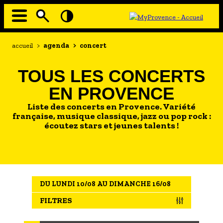
Aller
au
contenu
principal
EN MODE ECO
Navigation
Fil
accueil
>
agenda
>
concert
principale
d'Ariane
À MOI LA CULTURE
TOUS LES CONCERTS
AU GRAND AIR
EN PROVENCE
PASSEZ À TABLE
Liste des concerts en Provence. Variété
SOUS TOUTES LES COUTUMES
française, musique classique, jazz ou pop rock :
écoutez stars et jeunes talents !
TOURISME ET HANDICAP
ENVIE DE BALADE
L'AGENDA
DU LUNDI 10/08 AU DIMANCHE 16/08
LES GUIDES TOURISTIQUES
FILTRES
LES OFFRES MYPROVENCE