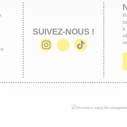
e
P
m
à 
SUIVEZ-NOUS !
id
se
re