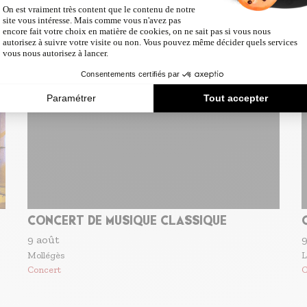
8 août
5
Tarascon
C
Concert
C
CONCERT DE MUSIQUE CLASSIQUE
9 août
9
Mollégès
L
Concert
C