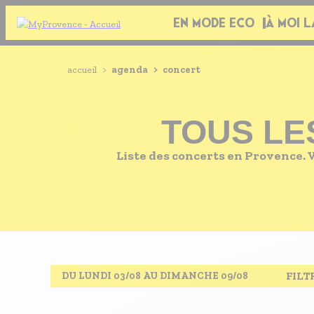
Aller
EN MODE ECO
À MOI L
Navigation
au
principale
contenu
principal
EN MODE ECO
Navigation
Fil
accueil
>
agenda
>
concert
principale
À MOI LA CULTURE
d'Ariane
AU GRAND AIR
TOUS LE
PASSEZ À TABLE
SOUS TOUTES LES COUTUMES
Liste des concerts en Provence. Va
TOURISME ET HANDICAP
ENVIE DE BALADE
L'AGENDA
LES GUIDES TOURISTIQUES
FILT
DU LUNDI 03/08 AU DIMANCHE 09/08
LES OFFRES MYPROVENCE