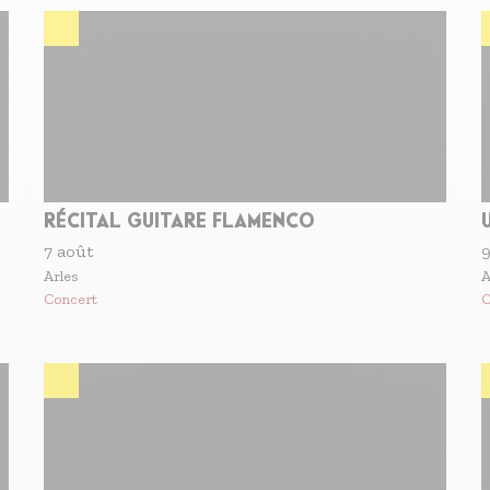
RÉCITAL GUITARE FLAMENCO
7 août
9
Arles
A
Concert
C