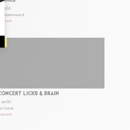
 août
hâteaurenard
oncert
CONCERT LICKS & BRAIN
 août
a Ciotat
oncert