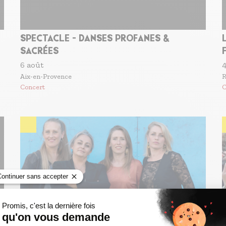
SPECTACLE - DANSES PROFANES &
SACRÉES
6 août
4
Aix-en-Provence
R
Concert
C
MUSIQUES DU 8 AOÛT TARASCON VOYAGE
EN CORSE DIRECTION LA POLYNÉSIE