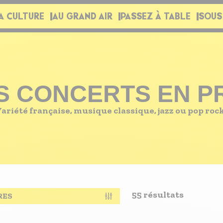
A CULTURE
AU GRAND AIR
PASSEZ À TABLE
SOUS
S CONCERTS EN 
riété française, musique classique, jazz ou pop rock 
55 résultats
RES