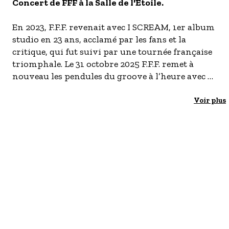
S'inscrire à nos newsletters
Concert de FFF à la Salle de l'Etoile.
En 2023, F.F.F. revenait avec I SCREAM, 1er album
studio en 23 ans, acclamé par les fans et la
critique, qui fut suivi par une tournée française
triomphale. Le 31 octobre 2025 F.F.F. remet à
nouveau les pendules du groove à l’heure avec U
SCREAM, suite directe d’I SCREAM.
Voir plus
Plus chaud, plus dense, plus sauvage, U SCREAM
est un appel à la transe, à la sueur, à la
reconquête, alternant P-Funk psychédélique, M-
Funk lourd et tranchant et hymne déjà culte.
Réussite totale, U SCREAM confirme le retour en
FFForce de l’un des meilleurs groupes live de
l’hexagone, prêt à reprendre ce qui lui
appartient : la scène, les corps, les âmes. Ce sera
chose faite le 23 octobre à la Salle de l’Etoile !