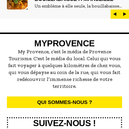
Un emblème à elle seule, la bouillabaisse
est LE plat marseillais par excellence. On
peut d'ailleurs vite être submergé·e par la
marée de restaurants qui se vantent de
servir la meilleure...
MYPROVENCE
My Provence, c’est le média de Provence
Tourisme. C'est le média du local. Celui qui vous
fait voyager à quelques kilomètres de chez vous,
qui vous dépayse au coin de la rue, qui vous fait
redécouvrir l’immense richesse de votre
territoire.
QUI SOMMES-NOUS ?
SUIVEZ-NOUS !