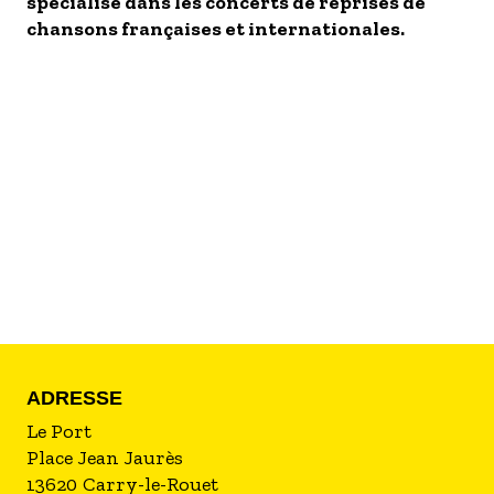
S'inscrire à nos newsletters
spécialisé dans les concerts de reprises de
chansons françaises et internationales.
ADRESSE
Le Port
Place Jean Jaurès
13620
Carry-le-Rouet