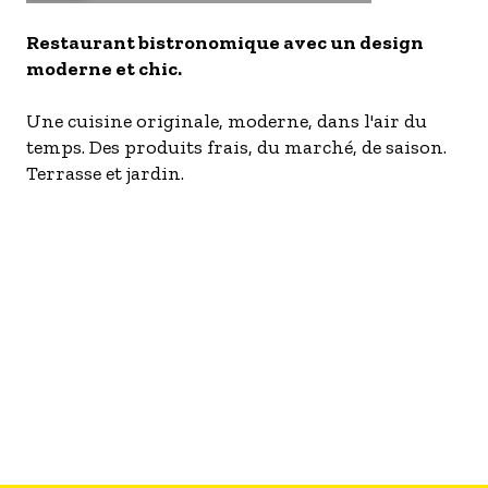
- Les établissements Accueil vélo
Restaurant bistronomique avec un design
LES OFFRES MYPROVENCE
moderne et chic.
S'inscrire à nos newsletters
Une cuisine originale, moderne, dans l'air du
temps. Des produits frais, du marché, de saison.
Terrasse et jardin.