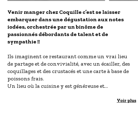
- Les établissements Accueil vélo
Venir manger chez Coquille c’est se laisser
LES OFFRES MYPROVENCE
embarquer dans une dégustation aux notes
iodées, orchestrée par un binôme de
S'inscrire à nos newsletters
passionnés débordants de talent et de
sympathie !!
Ils imaginent ce restaurant comme un vrai lieu
de partage et de convivialité, avec un écailler, des
coquillages et des crustacés et une carte à base de
poissons frais.
Un lieu où la cuisine y est généreuse et
gourmande, au service de produits bruts
provenant de fournisseurs véritables artisans
Voir plus
du goût.
Carte traduite en anglais.