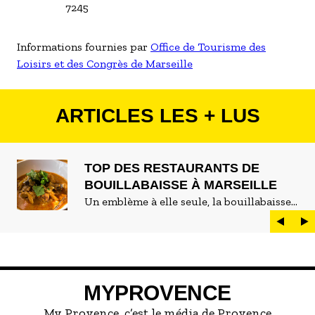
7245
Informations fournies par
Office de Tourisme des
Loisirs et des Congrès de Marseille
ARTICLES LES + LUS
TOP DES RESTAURANTS DE
BOUILLABAISSE À MARSEILLE
Un emblème à elle seule, la bouillabaisse
est LE plat marseillais par excellence. On
peut d'ailleurs vite être submergé·e par la
marée de restaurants qui se vantent de
servir la meilleure...
MYPROVENCE
My Provence, c’est le média de Provence