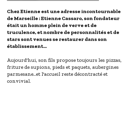
- Les établissements Accueil vélo
Chez Etienne est une adresse incontournable
LES OFFRES MYPROVENCE
de Marseille : Etienne Cassaro, son fondateur
était un homme plein de verve et de
S'inscrire à nos newsletters
truculence, et nombre de personnalités et de
stars sont venues se restaurer dans son
établissement...
Aujourd'hui, son fils propose toujours les pizzas,
friture de supions, pieds et paquets, aubergines
parmesane...et l'accueil reste décontracté et
convivial.