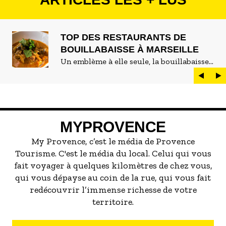
TOP DES RESTAURANTS DE
BOUILLABAISSE À MARSEILLE
Un emblème à elle seule, la bouillabaisse
est LE plat marseillais par excellence. On
peut d'ailleurs vite être submergé·e par la
marée de restaurants qui se vantent de
servir la meilleure...
MYPROVENCE
My Provence, c’est le média de Provence
Tourisme. C'est le média du local. Celui qui vous
fait voyager à quelques kilomètres de chez vous,
qui vous dépayse au coin de la rue, qui vous fait
redécouvrir l’immense richesse de votre
territoire.