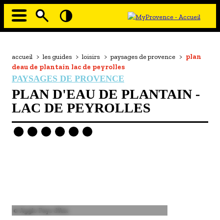
Aller
au
contenu
principal
EN MODE ECO
Navigation
principale
Fil
accueil
>
les guides
>
loisirs
>
paysages de provence
>
plan
À MOI LA CULTURE
d'Ariane
deau de plantain lac de peyrolles
AU GRAND AIR
PAYSAGES DE PROVENCE
PLAN D'EAU DE PLANTAIN -
PASSEZ À TABLE
LAC DE PEYROLLES
SOUS TOUTES LES COUTUMES
TOURISME ET HANDICAP
ENVIE DE BALADE
L'AGENDA
LES GUIDES TOURISTIQUES
- Les hébergements
Image
© Agglo Pays d'Aix
- Les restaurants