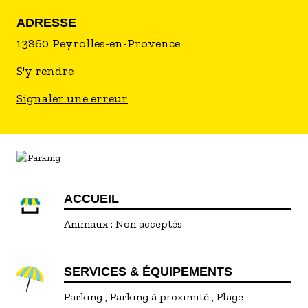
La baignade surveillée le week end en juin puis
ADRESSE
tous les jours en juillet.
13860
Peyrolles-en-Provence
Le parking est payant durant l'été (tarifs
S'y rendre
disponibles à l'office de tourisme de Peyrolles).
Signaler une erreur
ACCUEIL
Animaux :
Non acceptés
SERVICES & ÉQUIPEMENTS
Parking
Parking à proximité
Plage