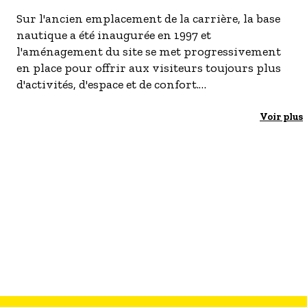
- Les établissements Accueil vélo
Sur l'ancien emplacement de la carrière, la base
nautique a été inaugurée en 1997 et
LES OFFRES MYPROVENCE
l'aménagement du site se met progressivement
S'inscrire à nos newsletters
en place pour offrir aux visiteurs toujours plus
d'activités, d'espace et de confort.
Vous trouverez à votre disposition :
Voir plus
Une buvette,
Deux blocs sanitaires avec douches,
Des tables de pique-nique et des aires de jeux
pour les enfants de 3 à 14 ans,
Des terrains de pétanque, beach volley et beach
soccer,
Des tables de ping pong,
Une pataugeoire réservée aux enfants de moins
de 6 ans,