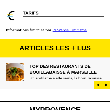
TARIFS
Informations fournies par
Provence Tourisme
ARTICLES LES + LUS
TOP DES RESTAURANTS DE
BOUILLABAISSE À MARSEILLE
Un emblème à elle seule, la bouillabaisse
est LE plat marseillais par excellence. On
peut d'ailleurs vite être submergé·e par la
marée de restaurants qui se vantent de
servir la meilleure...
MYPROVENCE