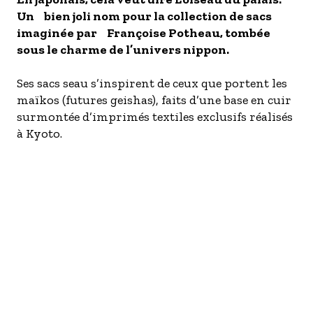
Un bien joli nom pour la collection de sacs
- Les établissements Accueil vélo
imaginée par Françoise Potheau, tombée
LES OFFRES MYPROVENCE
sous le charme de l’univers nippon.
S'inscrire à nos newsletters
Ses sacs seau s’inspirent de ceux que portent les
maïkos (futures geishas), faits d’une base en cuir
surmontée d’imprimés textiles exclusifs réalisés
à Kyoto.