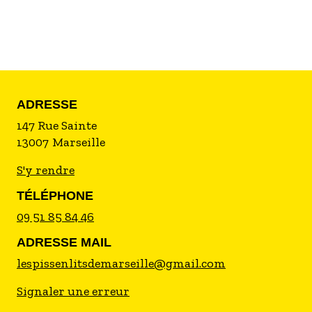
- jus, soupes, confitures, terrines, sauces,
condiments artisanaux ...
Juste prix pour le producteur.
ADRESSE
147 Rue Sainte
13007
Marseille
S'y rendre
TÉLÉPHONE
09 51 85 84 46
ADRESSE MAIL
lespissenlitsdemarseille@gmail.com
Signaler une erreur