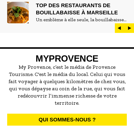
TOP DES RESTAURANTS DE
BOUILLABAISSE À MARSEILLE
Un emblème à elle seule, la bouillabaisse
est LE plat marseillais par excellence. On
peut d'ailleurs vite être submergé·e par la
marée de restaurants qui se vantent de
servir la meilleure...
MYPROVENCE
My Provence, c’est le média de Provence
Tourisme. C'est le média du local. Celui qui vous
fait voyager à quelques kilomètres de chez vous,
qui vous dépayse au coin de la rue, qui vous fait
redécouvrir l’immense richesse de votre
territoire.
QUI SOMMES-NOUS ?