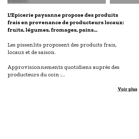
commerce
- Les établissements Accueil vélo
L'Epicerie paysanne propose des produits
LES OFFRES MYPROVENCE
frais en provenance de producteurs locaux:
S'inscrire à nos newsletters
fruits, légumes, fromages, pains...
Les pissenlits proposent des produits frais,
locaux et de saison.
Approvisionnements quotidiens auprès des
producteurs du coin :
- fruits et légumes de saison
- sélection de fromages
Voir plus
- bières et vins locaux
- produits laitiers des Alpes
- charcuterie du Ventoux
- riz de Camargue
- pâtes, céréales et légumineuses des Hautes
Alpes