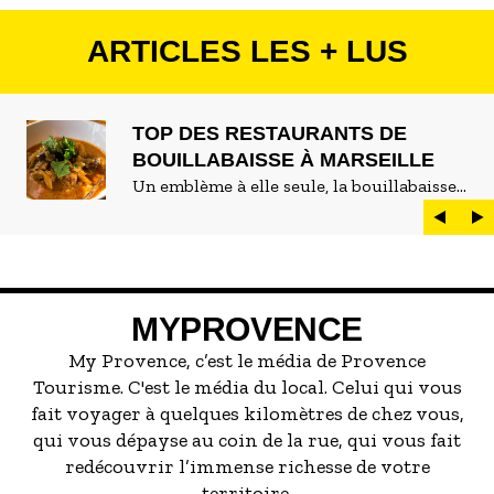
ARTICLES LES + LUS
TOP DES RESTAURANTS DE
BOUILLABAISSE À MARSEILLE
Un emblème à elle seule, la bouillabaisse
est LE plat marseillais par excellence. On
peut d'ailleurs vite être submergé·e par la
marée de restaurants qui se vantent de
servir la meilleure...
MYPROVENCE
My Provence, c’est le média de Provence
Tourisme. C'est le média du local. Celui qui vous
fait voyager à quelques kilomètres de chez vous,
qui vous dépayse au coin de la rue, qui vous fait
redécouvrir l’immense richesse de votre
territoire.